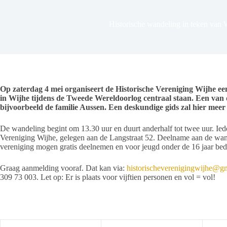
Historische wandeling in teken van
Op zaterdag 4 mei organiseert de Historische Vereniging Wijhe ee
in Wijhe tijdens de Tweede Wereldoorlog centraal staan. Een van
bijvoorbeeld de familie Aussen. Een deskundige gids zal hier meer 
De wandeling begint om 13.30 uur en duurt anderhalf tot twee uur. Ied
Vereniging Wijhe, gelegen aan de Langstraat 52. Deelname aan de wand
vereniging mogen gratis deelnemen en voor jeugd onder de 16 jaar bed
Graag aanmelding vooraf. Dat kan via:
historischeverenigingwijhe@g
309 73 003. Let op: Er is plaats voor vijftien personen en vol = vol!