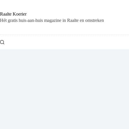
Ga
naar
de
Raalte Koerier
inhoud
Hét gratis huis-aan-huis magazine in Raalte en omstreken