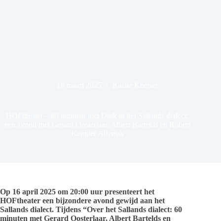
18 maart 2025
Raalte Koerier
HOFtheater – 60 minuten met Duik in het Sallands dialect:
een avond met Gerard Oosterlaar, Albert Bartelds en Robert
Kemper Alferink
Op 16 april 2025 om 20:00 uur presenteert het
HOFtheater een bijzondere avond gewijd aan het
Sallands dialect. Tijdens “Over het Sallands dialect: 60
minuten met Gerard Oosterlaar, Albert Bartelds en