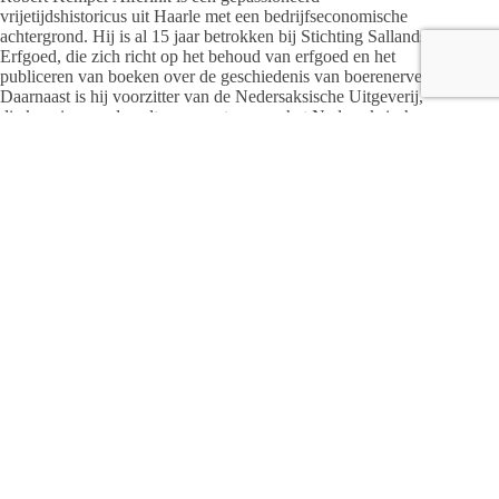
vrijetijdshistoricus uit Haarle met een bedrijfseconomische
achtergrond. Hij is al 15 jaar betrokken bij Stichting Sallands
Erfgoed, die zich richt op het behoud van erfgoed en het
publiceren van boeken over de geschiedenis van boerenerven.
Daarnaast is hij voorzitter van de Nedersaksische Uitgeverij,
die kennis over de cultuur en natuur van het Nedersaksisch
taalgebied bevordert. Kemper Alferink benadrukt het belang
van bewustwording van de eigen omgeving en afkomst.
Deze avond belooft een diepgaande verkenning van het
Sallands dialect, de cultuur en de geschiedenis van de streek.
Kaarten zijn verkrijgbaar via de website van het HOFtheater.
Over de gasten:
Gerard Oosterlaar
Gerard Oosterlaar is een 66-jarige muzikant uit Luttenberg,
vooral bekend als de helft van het duo Höllenboer. Met hun
nummer ‘Busje komt zo’ bereikten ze nationale bekendheid.
Oosterlaar beschouwt het Sallands als zijn moedertaal en ziet
het als een impliciete taal die mensen verbindt. Hij merkt op
dat jongeren het dialect opnieuw omarmen en hoopt dat deze
trend zich voortzet om het uitsterven van het dialect te
voorkomen.