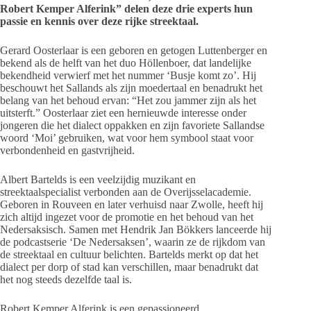
Robert Kemper
Alferink” delen deze drie experts hun
passie en kennis over deze rijke streektaal.
Gerard Oosterlaar is een geboren en getogen Luttenberger en
bekend als de helft van het duo Höllenboer, dat landelijke
bekendheid verwierf met het nummer ‘Busje komt zo’. Hij
beschouwt het Sallands als zijn moedertaal en benadrukt het
belang van het behoud ervan: “Het zou jammer zijn als het
uitsterft.” Oosterlaar ziet een hernieuwde interesse onder
jongeren die het dialect oppakken en zijn favoriete Sallandse
woord ‘Moi’ gebruiken, wat voor hem symbool staat voor
verbondenheid en gastvrijheid.
Albert Bartelds is een veelzijdig muzikant en
streektaalspecialist verbonden aan de Overijsselacademie.
Geboren in Rouveen en later verhuisd naar Zwolle, heeft hij
zich altijd ingezet voor de promotie en het behoud van het
Nedersaksisch. Samen met Hendrik Jan Bökkers lanceerde hij
de podcastserie ‘De Nedersaksen’, waarin ze de rijkdom van
de streektaal en cultuur belichten. Bartelds merkt op dat het
dialect per dorp of stad kan verschillen, maar benadrukt dat
het nog steeds dezelfde taal is.
Robert Kemper Alferink is een gepassioneerd