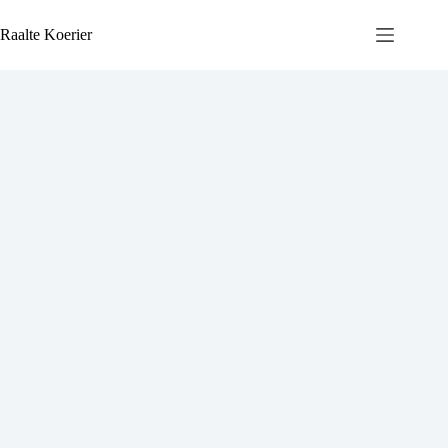
Ga
naar
Raalte Koerier
de
inhoud