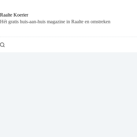
Ga
naar
de
Raalte Koerier
inhoud
Hét gratis huis-aan-huis magazine in Raalte en omstreken