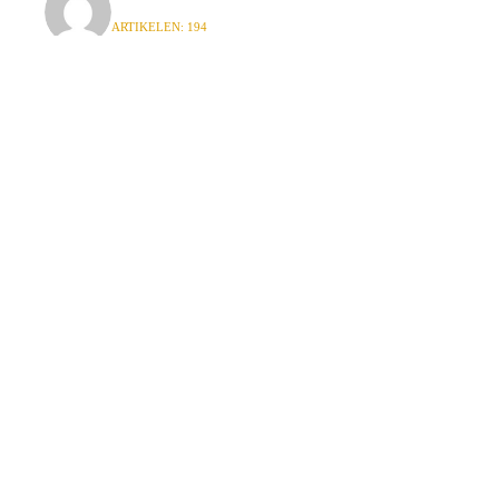
ARTIKELEN: 194
VORIGE
BERICHT
Autowasse
G