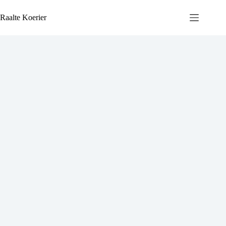
Ga
naar
Raalte Koerier
de
inhoud