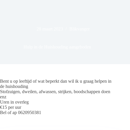
28 maart 2023
Blikvanger
Hulp in de Huishouding aangeboden
Bent u op leeftijd of wat beperkt dan wil ik u graag helpen in
de huishouding
Stofzuigen, dweilen, afwassen, strijken, boodschappen doen
enz
Uren in overleg
€15 per uur
Bel of ap 0620950381