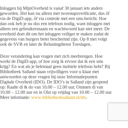
Inloggen bij MijnOverheid is vanaf 30 januari iets anders
geworden. Het kan nu alleen met tweestapsverificatie, dus óf
via de DigiD-app, óf via controle met een sms-bericht. Hoe
dan ook heb je nu dus een telefoon nodig, want inloggen met
alleen een gebruikersnaam en wachtwoord kan niet meer. De
overheid doet dit om het inloggen veiliger te maken zodat de
gegevens van burgers beter beschermd zijn. Op 8 mei volgt
ook de SVB en later de Belastingdienst Toeslagen.
Deze verandering kan vragen met zich meebrengen. Hoe
werkt de DigiD-app, of hoe zorg ik ervoor dat ik een sms
krijg? En wat als je helemaal geen mobiele telefoon hebt? Bij
Bibliotheek Salland staan vrijwilligers voor u klaar met
antwoorden op deze vragen bij onze Informatiepunten
Digitale Overheid (IDO). De IDO’s in Salland zijn geopend
op: Raalte di & do van 10.00 – 12.00 uur, Ommen di van
10.00 – 12.00 uur en in Olst op vrijdag van 10.00 – 12.00 uur.
Meer informatie:
www.bibliotheeksalland.nl/ido
.