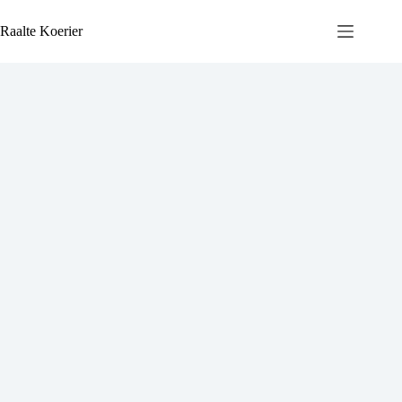
Ga
naar
Raalte Koerier
de
inhoud