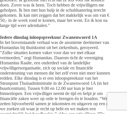
doen. Zover was ik heen. Toch hebben de vrijwilligers me
geholpen. Ik ben met hun hulp in de schuldsanering terecht
gekomen. Ik kan niet zeggen dat het makkelijk was om van €
50,- in de week rond te komen, maar het went. En ik kon na
lange tijd weer ademhalen.”
Iedere dinsdag inloopspreekuur Zwanenwoerd 1A
In het bovenstaande verhaal was de anonieme deelnemer van
Humanitas bij thuiskomst uit het ziekenhuis, geroyeerd.
“Zulke situaties komen vaker voor dan we met elkaar
vermoeden,” zegt Humanitas. Daarom richt de vereniging
Humanitas Raalte, een onderdeel van de landelijke
vrijwilligersorganisatie, zich op sociale en financiële
ondersteuning van mensen die het zelf even niet meer kunnen
redden. Elke dinsdag is er een inloopspreekuur van het
Steunpunt Thuisadministratie in de Zwanenwoerd 1A (in het
buurtcentrum). Tussen 9.00 en 12.00 uur kun je hier
binnenlopen. Een vrijwilliger neemt de tijd en helpt je om
financiële zaken weer op orde te brengen én te houden. “We
zetten bijvoorbeeld samen je inkomsten en uitgaven op een rij,
we zoeken uit waar je recht op hebt en we maken een
overzichtelijk huishoudboekje.” aldus een vrijwilliger. “De
hulp is geheel gratis en voor alle leeftijden, achtergronden en
geloofsovertuigingen.”