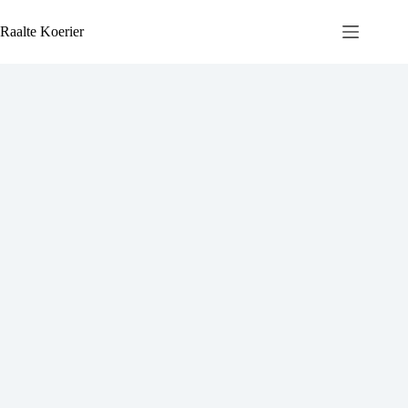
Ga
naar
Raalte Koerier
de
inhoud