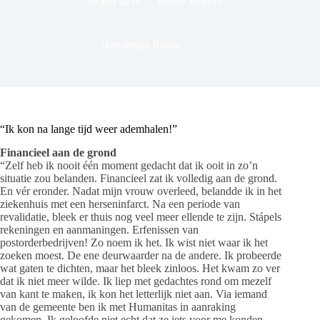
30 juli 2018
Raalte Koerier
Humanitas Raalte
“Ik kon na lange tijd weer ademhalen!”
Financieel aan de grond
“Zelf heb ik nooit één moment gedacht dat ik ooit in zo’n
situatie zou belanden. Financieel zat ik volledig aan de grond.
En vér eronder. Nadat mijn vrouw overleed, belandde ik in het
ziekenhuis met een herseninfarct. Na een periode van
revalidatie, bleek er thuis nog veel meer ellende te zijn. Stápels
rekeningen en aanmaningen. Erfenissen van
postorderbedrijven! Zo noem ik het. Ik wist niet waar ik het
zoeken moest. De ene deurwaarder na de andere. Ik probeerde
wat gaten te dichten, maar het bleek zinloos. Het kwam zo ver
dat ik niet meer wilde. Ik liep met gedachtes rond om mezelf
van kant te maken, ik kon het letterlijk niet aan. Via iemand
van de gemeente ben ik met Humanitas in aanraking
gekomen. Ik geloofde niet echt dat ze iets voor me konden