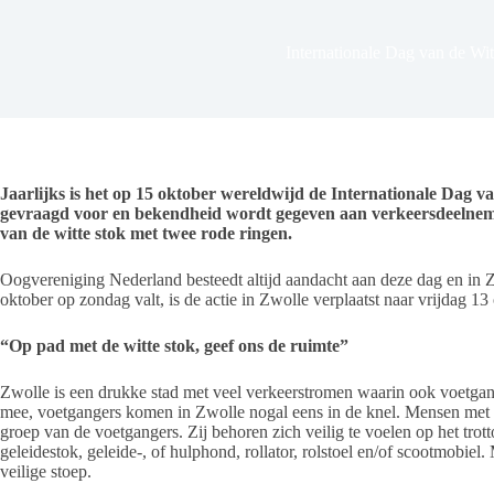
Internationale Dag van de Wit
Jaarlijks is het op 15 oktober wereldwijd de Internationale Dag
gevraagd voor en bekendheid wordt gegeven aan verkeersdeelneme
van de witte stok met twee rode ringen.
Oogvereniging Nederland besteedt altijd aandacht aan deze dag en in Z
oktober op zondag valt, is de actie in Zwolle verplaatst naar vrijdag 13
“Op pad met de witte stok, geef ons de ruimte”
Zwolle is een drukke stad met veel verkeerstromen waarin ook voetgang
mee, voetgangers komen in Zwolle nogal eens in de knel. Mensen met 
groep van de voetgangers. Zij behoren zich veilig te voelen op het trott
geleidestok, geleide-, of hulphond, rollator, rolstoel en/of scootmobiel
veilige stoep.