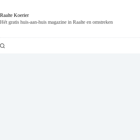
Ga
naar
de
Raalte Koerier
inhoud
Hét gratis huis-aan-huis magazine in Raalte en omstreken