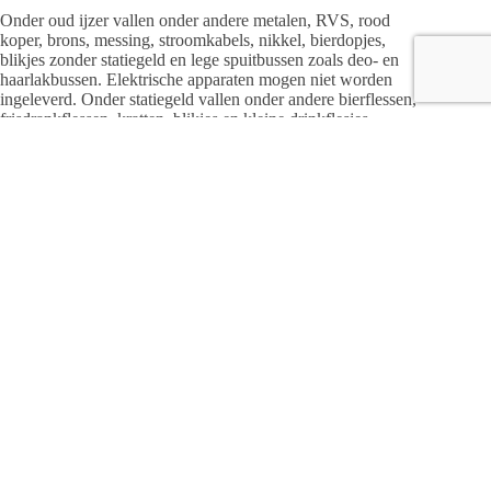
Onder oud ijzer vallen onder andere metalen, RVS, rood
koper, brons, messing, stroomkabels, nikkel, bierdopjes,
blikjes zonder statiegeld en lege spuitbussen zoals deo- en
haarlakbussen. Elektrische apparaten mogen niet worden
ingeleverd. Onder statiegeld vallen onder andere bierflessen,
frisdrankflessen, kratten, blikjes en kleine drinkflesjes.
Meer informatie via
oudijzer@scouting-raalte.nl
.
Redactie
ARTIKELEN: 1142