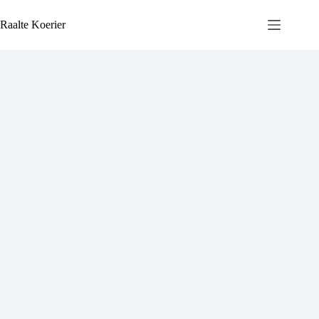
Ga
naar
Raalte Koerier
de
inhoud