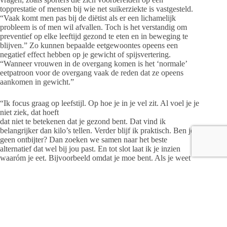
topprestatie of mensen bij wie net suikerziekte is vastgesteld.
“Vaak komt men pas bij de diëtist als er een lichamelijk
probleem is of men wil afvallen. Toch is het verstandig om
preventief op elke leeftijd gezond te eten en in beweging te
blijven.” Zo kunnen bepaalde eetgewoontes opeens een
negatief effect hebben op je gewicht of spijsvertering.
“Wanneer vrouwen in de overgang komen is het ‘normale’
eetpatroon voor de overgang vaak de reden dat ze opeens
aankomen in gewicht.”
“Ik focus graag op leefstijl. Op hoe je in je vel zit. Al voel je je
niet ziek, dat hoeft
dat niet te betekenen dat je gezond bent. Dat vind ik
belangrijker dan kilo’s tellen. Verder blijf ik praktisch. Ben je
geen ontbijter? Dan zoeken we samen naar het beste
alternatief dat wel bij jou past. En tot slot laat ik je inzien
waaróm je eet. Bijvoorbeeld omdat je moe bent. Als je weet
dat je eigenlijk rust of aandacht voor jezelf nodig hebt, schuilt
daarin de echte oplossing.”
Wil je wat aan je gewicht of leefstijl doen kom dan langs voor
een gratis kennismakingsgesprek. Een verwijzing van de
dokter is niet nodig.