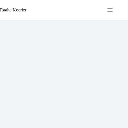
Ga
naar
Raalte Koerier
de
inhoud