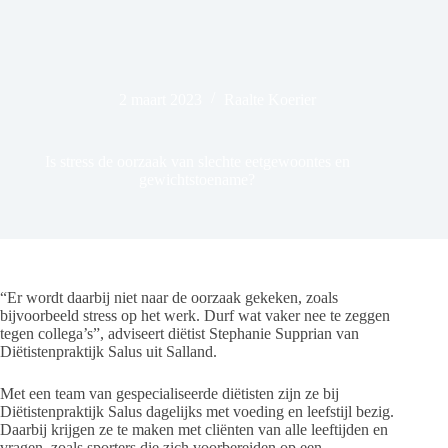
2 maart 2023
Raalte Koerier
Is stress de oorzaak van slechte eetgewoontes en
gewichtstoename?
“Er wordt daarbij niet naar de oorzaak gekeken, zoals
bijvoorbeeld stress op het werk. Durf wat vaker nee te zeggen
tegen collega’s”, adviseert diëtist Stephanie Supprian van
Diëtistenpraktijk Salus uit Salland.
Met een team van gespecialiseerde diëtisten zijn ze bij
Diëtistenpraktijk Salus dagelijks met voeding en leefstijl bezig.
Daarbij krijgen ze te maken met cliënten van alle leeftijden en
vragen, zoals sporters die zich voorbereiden op een