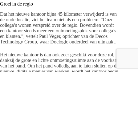
Groei in de regio
Dat het nieuwe kantoor bijna 45 kilometer verwijderd is van
de oude locatie, ziet het team niet als een probleem. “Onze
collega’s wonen verspreid over de regio. Bovendien wordt
een kantoor steeds meer een ontmoetingsplek voor collega’s
en klanten.”, vertelt Paul Veger, oprichter van de Decos
Technology Group, waar Doclogic onderdeel van uitmaakt.
Het nieuwe kantoor is dan ook zeer geschikt voor deze rol,
dankzij de grote en lichte ontmoetingsruimte aan de voorkant
van het pand. Om het pand volledig aan te laten sluiten op de
nieuwe, digitale manier van werken, wordt het kantoor begin
komend jaar volledig verbouwd. “We verwachten de
komende jaren flink te gaan groeien met nieuwe collega’s uit
deze regio. Met dit prachtige kantoor zijn we daar klaar
voor.”, concludeert Veger.
Op zoek naar nieuw talent
Doclogic is gespecialiseerd in digitale oplossingen voor
organisaties in de gezondheidszorg, educatie en zakelijke
dienstverlening. Het bedrijf is sinds twee jaar onderdeel van
de Decos Technology Group, met circa 280 medewerkers in