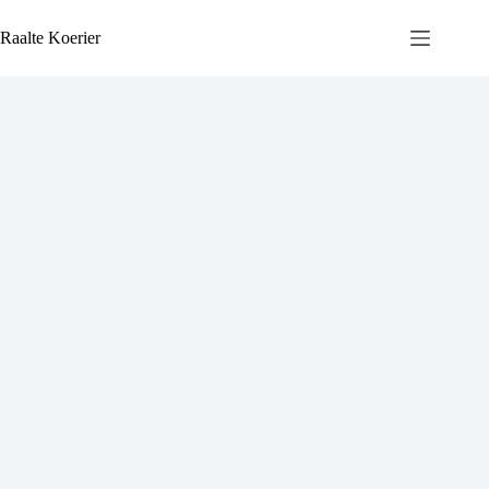
Ga
naar
Raalte Koerier
de
inhoud