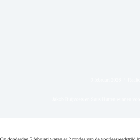
9 februari 2026
Raalte
Jakob Buijvoets en Suus Hutten winnen voor
Op donderdag 5 februari waren er 2 rondes van de voorleeswedstrijd i