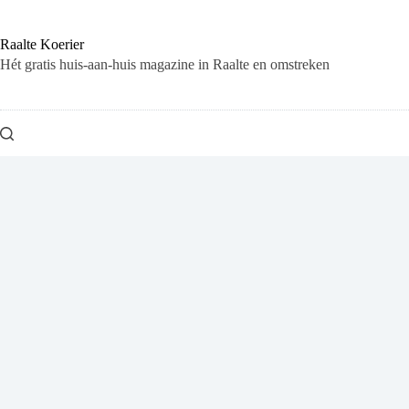
Ga
naar
de
Raalte Koerier
inhoud
Hét gratis huis-aan-huis magazine in Raalte en omstreken