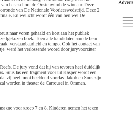
Adverte
 van basisschool de Oostenwind de winnaar. Deze
 voorronde van De Nationale Voorleeswedstrijd. Deze 2
 finale. En wellicht wordt één van hen wel De
urt naar voren gehaald en kort aan het publiek
 zelfgekozen boek. Toen alle kandidaten aan de beurt
praak, verstaanbaarheid en tempo. Ook het contact van
tje, werd het verlossende woord door juryvoorzitter
eefs. De jury vond dat hij van tevoren heel duidelijk
as. Suus las een fragment voor uit Kasper wordt een
t zij heel mooi beeldend voorlas. Jakob en Suus zijn
 zal worden in theater de Carrousel in Ommen.
mpagne voor groep 7 en 8. Kinderen nemen het tegen
 van elkaar en het wedstrijdelement is heel aansprekend.
 wedstrijd onvergetelijk voor leerlingen. De Nationale
 met de Bibliotheken, beoogt hiermee het