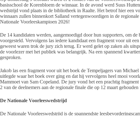
basisschool de Korenbloem de winnaar. In de avond werd Suus Hutten
wedstrijd vond plaats in de bibliotheek in Raalte. Het betrof hier een
winnaars zullen binnenkort Salland vertegenwoordigen in de regionale
Nationale Voorleeskampioen 2026!
De 14 kandidaten werden, aangemoedigd door hun supporters, om de be
voorgesteld. Vervolgens las iedere kandidaat een fragment voor uit een
geweest waren trok de jury zich terug. Er werd gelet op zaken als uits
de voorlezer met het publiek was belangrijk. Na een spannend kwartier
gesproken.
Jakob las een fragment voor uit het boek de Tempeljagers van Michael R
uitlegde waar het boek over ging en dat hij vervolgens heel mooi voorl
Mammoet van Sam Copeland. De jury vond het een prachtig fragment da
2 van de deelnemers aan de regionale finale die op 12 maart gehouden
De Nationale Voorleeswedstrijd
De Nationale Voorleeswedstrijd is de spannendste leesbevorderingsca
elkaar op in verschillende wedstrijdrondes. Kinderen leren hierbij veel
De plezierige spanning én het enthousiasme van de supporters maken de
Voorleeswedstrijd, een campagne van Stichting Lezen in samenwerking
(voor)leesplezier te stimuleren.