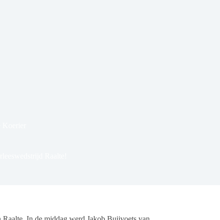
 Koerier
leeswedstrijd Raalte!
n Raalte. In de middag werd Jakob Buijvoets van