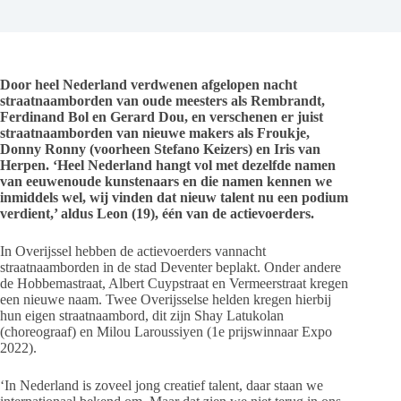
Door heel Nederland verdwenen afgelopen nacht
straatnaamborden van oude meesters als Rembrandt,
Ferdinand Bol en Gerard Dou, en verschenen er juist
straatnaamborden van nieuwe makers als Froukje,
Donny Ronny (voorheen Stefano Keizers) en Iris van
Herpen. ‘Heel Nederland hangt vol met dezelfde namen
van eeuwenoude kunstenaars en die namen kennen we
inmiddels wel, wij vinden dat nieuw talent nu een podium
verdient,’ aldus Leon (19), één van de actievoerders.
In Overijssel hebben de actievoerders vannacht
straatnaamborden in de stad Deventer beplakt. Onder andere
de Hobbemastraat, Albert Cuypstraat en Vermeerstraat kregen
een nieuwe naam. Twee Overijsselse helden kregen hierbij
hun eigen straatnaambord, dit zijn Shay Latukolan
(choreograaf) en Milou Laroussiyen (1e prijswinnaar Expo
2022).
‘In Nederland is zoveel jong creatief talent, daar staan we