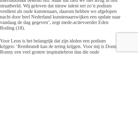
internationaal bekend om. Maar dat zien we niet terug in ons
straatbeeld. Wij geloven dat nieuw talent net zo’n podium
verdient als oude kunstenaars, daarom hebben we afgelopen
nacht door heel Nederland kunstenaarswijken een update naar
vandaag de dag gegeven’, zegt mede-actievoerder Eden
Roding (18).
Voor Leon is het belangrijk dat zijn idolen een podium
krijgen: ‘Rembrandt kan de tering krijgen. Voor mij is Donny
Ronny een veel grotere inspiratiebron dan die oude
kunstenaar.’
Leon en Eden zijn ook jonge makers. Eden doet aan spoken
word en dans, en Leon is acteur en theatermaker. Leon:
‘Theater geeft mij de mogelijkheid om mezelf te uiten, het
geeft mij bestaansrecht. Ik ben blij dat ik een plek heb
gevonden om mezelf te ontwikkelen en mensen te leren
kennen die net als ik met kunst bezig zijn.
Beide jonge makers zijn aangesloten bij Kunstbende, de
aanjager van de actie. Janneke Moerel van Kunstbende:
‘Kunstbende is een organisatie waarin jonge makers van 13
t/m 19 jaar de ruimte krijgen om zichzelf te ontwikkelen en
elkaar te stimuleren in een veilige omgeving. Wij weten dat er