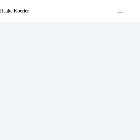
Ga
naar
Raalte Koerier
de
inhoud