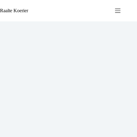
Ga
naar
Raalte Koerier
de
inhoud