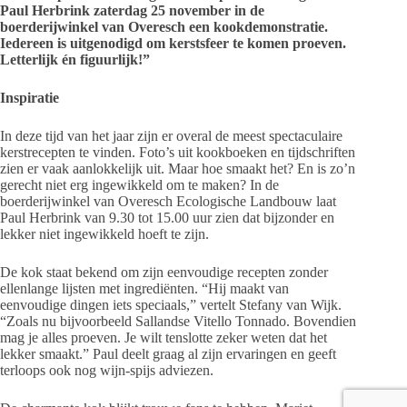
Paul Herbrink zaterdag 25 november in de
boerderijwinkel van Overesch een kookdemonstratie.
Iedereen is uitgenodigd om kerstsfeer te komen proeven.
Letterlijk én figuurlijk!”
Inspiratie
In deze tijd van het jaar zijn er overal de meest spectaculaire
kerstrecepten te vinden. Foto’s uit kookboeken en tijdschriften
zien er vaak aanlokkelijk uit. Maar hoe smaakt het? En is zo’n
gerecht niet erg ingewikkeld om te maken? In de
boerderijwinkel van Overesch Ecologische Landbouw laat
Paul Herbrink van 9.30 tot 15.00 uur zien dat bijzonder en
lekker niet ingewikkeld hoeft te zijn.
De kok staat bekend om zijn eenvoudige recepten zonder
ellenlange lijsten met ingrediënten. “Hij maakt van
eenvoudige dingen iets speciaals,” vertelt Stefany van Wijk.
“Zoals nu bijvoorbeeld Sallandse Vitello Tonnado. Bovendien
mag je alles proeven. Je wilt tenslotte zeker weten dat het
lekker smaakt.” Paul deelt graag al zijn ervaringen en geeft
terloops ook nog wijn-spijs adviezen.