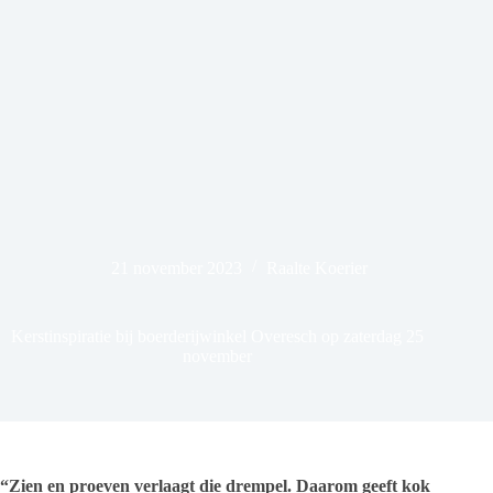
21 november 2023
Raalte Koerier
Kerstinspiratie bij boerderijwinkel Overesch op zaterdag 25
november
“Zien en proeven verlaagt die drempel. Daarom geeft kok