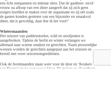
een écht ontspannen en intieme sfeer. Dat de gastheer- en/of
vrouw na afloop van een diner aangeeft dat zij zich geen
zorgen hoefden te maken over de organisatie en zij nét zoals
de gasten konden genieten van een bijzonder en smaakvol
diner, dat is geweldig, daar doe ik het voor!’
Wintermaanden
Het seizoen van paddenstoelen, wild en stoofpotten is
aangebroken. Tijdens de herfst en winter verlangen we
allemaal naar warme smaken en gerechten. Naast persoonlijke
wensen worden de gerechten aangepast aan het seizoen en
bereid met verse seizoens­ingrediënten.
Ook de feestmaanden staan weer voor de deur en ‘Keuken
van Danny’ staat weer voor u klaar. Zij maken uw Kerstfeest
of Kerstborrel tot een smaakvolle happening! Lekker thuis
Kerst vieren maar geen behoefte aan winkelen en koken? Na
het succes van vorig jaar heeft ‘Keuken van Danny’ ook dit
jaar weer een prachtig 4-gangenmenu samengesteld.
In de feestmaanden volgen nog meerdere acties, zoals de
Sinterklaas- en Oudejaarsborrelplank. En ook in januari staat
‘Keuken van Danny’ weer klaar om de nieuwjaarsreceptie of -
borrel te verzorgen.