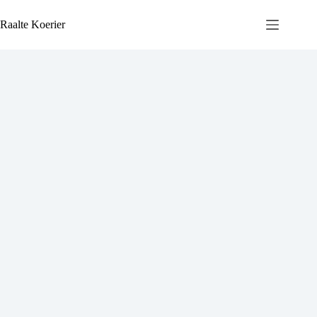
Ga
naar
Raalte Koerier
de
inhoud