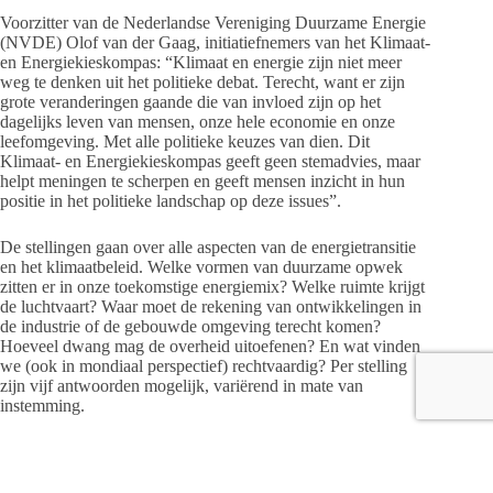
Voorzitter van de Nederlandse Vereniging Duurzame Energie
(NVDE) Olof van der Gaag, initiatiefnemers van het Klimaat-
en Energiekieskompas: “Klimaat en energie zijn niet meer
weg te denken uit het politieke debat. Terecht, want er zijn
grote veranderingen gaande die van invloed zijn op het
dagelijks leven van mensen, onze hele economie en onze
leefomgeving. Met alle politieke keuzes van dien. Dit
Klimaat- en Energiekieskompas geeft geen stemadvies, maar
helpt meningen te scherpen en geeft mensen inzicht in hun
positie in het politieke landschap op deze issues”.
De stellingen gaan over alle aspecten van de energietransitie
en het klimaatbeleid. Welke vormen van duurzame opwek
zitten er in onze toekomstige energiemix? Welke ruimte krijgt
de luchtvaart? Waar moet de rekening van ontwikkelingen in
de industrie of de gebouwde omgeving terecht komen?
Hoeveel dwang mag de overheid uitoefenen? En wat vinden
we (ook in mondiaal perspectief) rechtvaardig? Per stelling
zijn vijf antwoorden mogelijk, variërend in mate van
instemming.
Na het invullen van de stellingen ziet de kiezer waar hij of zij
staat ten opzichte van de 18 politieke partijen die nu al in de
Kamer zitten of op minstens een zetel gepeild worden. Alle