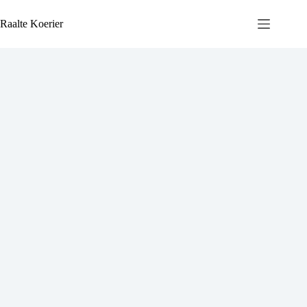
Ga
naar
Raalte Koerier
de
inhoud