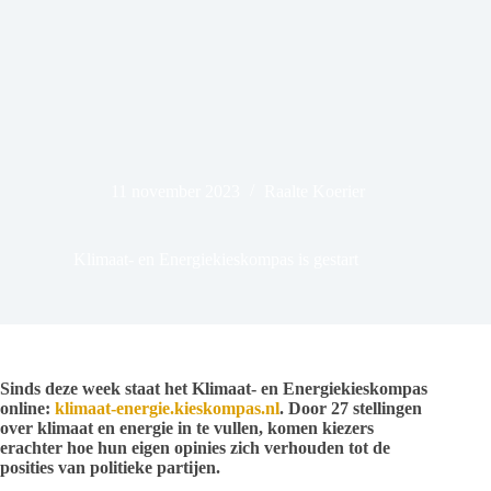
11 november 2023
Raalte Koerier
Klimaat- en Energiekieskompas is gestart
Sinds deze week staat het Klimaat- en Energiekieskompas
online:
klimaat-energie.kieskompas.nl
. Door 27 stellingen
over klimaat en energie in te vullen, komen kiezers
erachter hoe hun eigen opinies zich verhouden tot de
posities van politieke partijen.