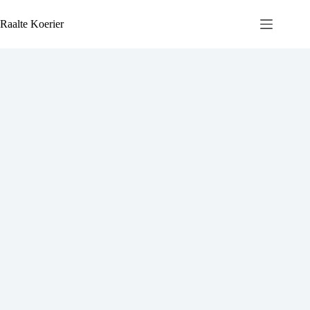
Ga
naar
Raalte Koerier
de
inhoud