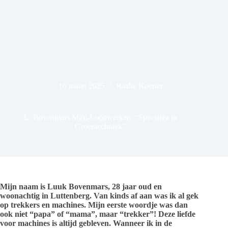
16 maart 2025
Raalte Koerier
L. Bovenmars Mini-Loonwerken: “Specialist in
Groentechniek”
Mijn naam is Luuk Bovenmars, 28 jaar oud en
woonachtig in Luttenberg. Van kinds af aan was ik al gek
op trekkers en machines. Mijn eerste woordje was dan
ook niet “papa” of “mama”, maar “trekker”! Deze liefde
voor machines is altijd gebleven. Wanneer ik in de