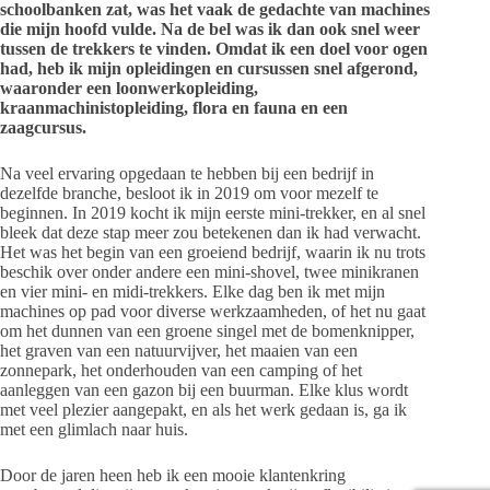
schoolbanken zat, was het vaak de gedachte van machines
die mijn hoofd vulde. Na de bel was ik dan ook snel weer
tussen de trekkers te vinden. Omdat ik een doel voor ogen
had, heb ik mijn opleidingen en cursussen snel afgerond,
waaronder een loonwerkopleiding,
kraanmachinistopleiding, flora en fauna en een
zaagcursus.
Na veel ervaring opgedaan te hebben bij een bedrijf in
dezelfde branche, besloot ik in 2019 om voor mezelf te
beginnen. In 2019 kocht ik mijn eerste mini-trekker, en al snel
bleek dat deze stap meer zou betekenen dan ik had verwacht.
Het was het begin van een groeiend bedrijf, waarin ik nu trots
beschik over onder andere een mini-shovel, twee minikranen
en vier mini- en midi-trekkers. Elke dag ben ik met mijn
machines op pad voor diverse werkzaamheden, of het nu gaat
om het dunnen van een groene singel met de bomenknipper,
het graven van een natuurvijver, het maaien van een
zonnepark, het onderhouden van een camping of het
aanleggen van een gazon bij een buurman. Elke klus wordt
met veel plezier aangepakt, en als het werk gedaan is, ga ik
met een glimlach naar huis.
Door de jaren heen heb ik een mooie klantenkring