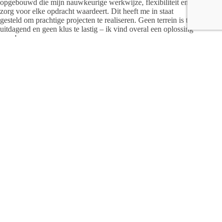
opgebouwd die mijn nauwkeurige werkwijze, flexibiliteit en
zorg voor elke opdracht waardeert. Dit heeft me in staat
gesteld om prachtige projecten te realiseren. Geen terrein is te
uitdagend en geen klus te lastig – ik vind overal een oplossing
voor!
Gazonaanleg en -onderhoud met mini-trekkers
Een groen en strak gazon begint bij een goede voorbereiding.
Wij beschikken over wendbare mini- en midi-trekkers
waarmee we efficiënt parken, landgoederen en grote tuinen
kunnen bewerken. Of het nu gaat om het egaliseren en
bemesten van de bodem, het inzaaien van gras of het
verwijderen van een groenstrook, wij zorgen voor een perfect
resultaat.
Naast de aanleg bieden we ook onderhoud van uw gazon aan.
Denk aan maaien, verticuteren, compost strooien, doorzaaien
en beluchten. Dit zorgt ervoor dat uw gazon het hele jaar door
in topconditie blijft. Dankzij onze mini-trekkers kunnen wij
zelfs in moeilijk bereikbare tuinen werken zonder schade aan
bestrating of bestaande beplanting.
Onderhoud op campings