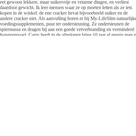
eet gewoon lekkere, maar suikervrije en vetarme dingen, en verliest
daardoor gewicht. Ik leer mensen waar ze op moeten letten als ze iets
kopen in de winkel: de ene cracker bevat bijvoorbeeld suiker en de
andere cracker niet. Als aanvulling horen er bij My-LifeSlim natuurlijk
voedingssupplementen, puur ter ondersteuning. Ze ondersteunen de
spiermassa en dragen bij aan een goede vetverbranding en verminderd
hongergevoel. Carry heeft in de afgelopen bijna 10 jaar al menig man 
vrouw naar zijn of haar streefgewicht zien behalen.
‘’Het moeilijkste is om op gewicht te blijven. Daarom vindt er nacontro
plaats, waarbij ik nog wat adviezen en tips geef om het juiste te blijven
eten. Vakanties en verjaardagen bijvoorbeeld kunnen uitdagingen zijn.
Daarnaast zijn er suikervrije producten, zoals bepaalde soorten fruit, di
we na het behalen van het streef-gewicht weer terugbrengen in het eet-
patroon. Maar dan wel op zo’n manier, dat het geen negatief effect heef
” Met My-LifeSlim heb je altijd een stok achter de deur”. Ik ontvang e
week mensen die met My-LifeSlim bezig zijn, en help ze om die nieu
levensstijl helemaal eigen te maken , zodat het uiteindelijk
vanzelfsprekend is om suikervrij en vetarm te eten.
My-LifeSlim Wijhe
Carry Balster
Beatrixlaan 50-52, 8131 AS Wijh
06-506 117 64