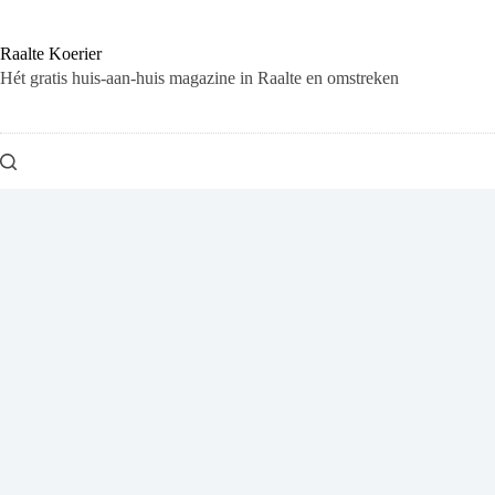
Ga
naar
de
Raalte Koerier
inhoud
Hét gratis huis-aan-huis magazine in Raalte en omstreken