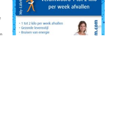
e
en
le
e
t.
lke
we
e