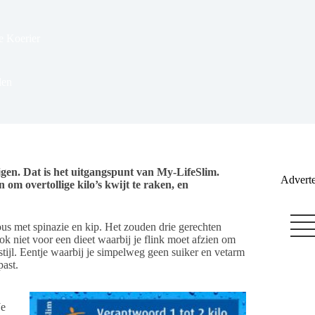
e Koerier
len
jgen. Dat is het uitgangspunt van My-LifeSlim.
Adverte
m overtollige kilo’s kwijt te raken, en
ous met spinazie en kip. Het zouden drie gerechten
niet voor een dieet waarbij je flink moet afzien om
stijl. Eentje waarbij je simpelweg geen suiker en vetarm
past.
Je