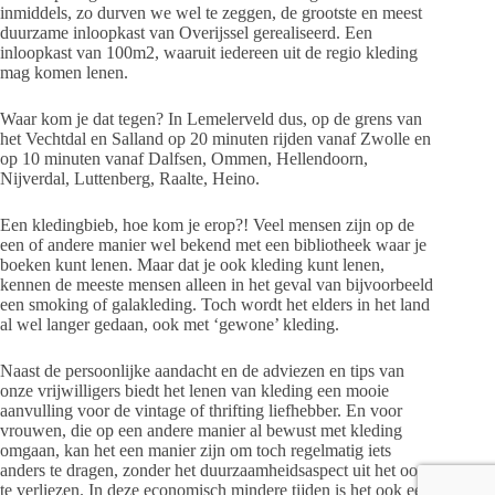
inmiddels, zo durven we wel te zeggen, de grootste en meest
duurzame inloopkast van Overijssel gerealiseerd. Een
inloopkast van 100m2, waaruit iedereen uit de regio kleding
mag komen lenen.
Waar kom je dat tegen? In Lemelerveld dus, op de grens van
het Vechtdal en Salland op 20 minuten rijden vanaf Zwolle en
op 10 minuten vanaf Dalfsen, Ommen, Hellendoorn,
Nijverdal, Luttenberg, Raalte, Heino.
Een kledingbieb, hoe kom je erop?! Veel mensen zijn op de
een of andere manier wel bekend met een bibliotheek waar je
boeken kunt lenen. Maar dat je ook kleding kunt lenen,
kennen de meeste mensen alleen in het geval van bijvoorbeeld
een smoking of galakleding. Toch wordt het elders in het land
al wel langer gedaan, ook met ‘gewone’ kleding.
Naast de persoonlijke aandacht en de adviezen en tips van
onze vrijwilligers biedt het lenen van kleding een mooie
aanvulling voor de vintage of thrifting liefhebber. En voor
vrouwen, die op een andere manier al bewust met kleding
omgaan, kan het een manier zijn om toch regelmatig iets
anders te dragen, zonder het duurzaamheidsaspect uit het oog
te verliezen. In deze economisch mindere tijden is het ook een