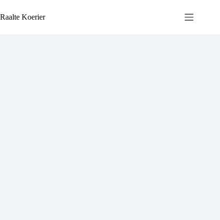
Ga
naar
Raalte Koerier
de
inhoud