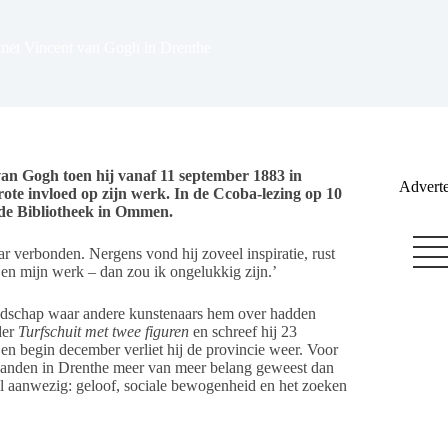
 met Vincent van Gogh in Drenthe
 van Gogh toen hij vanaf 11 september 1883 in
Adverte
grote invloed op zijn werk. In de Ccoba-lezing op 10
 de Bibliotheek in Ommen.
 verbonden. Nergens vond hij zoveel inspiratie, rust
r en mijn werk – dan zou ik ongelukkig zijn.’
andschap waar andere kunstenaars hem over hadden
der
Turfschuit met twee figuren
en schreef hij 23
en begin december verliet hij de provincie weer. Voor
 maanden in Drenthe meer van meer belang geweest dan
 al aanwezig: geloof, sociale bewogenheid en het zoeken