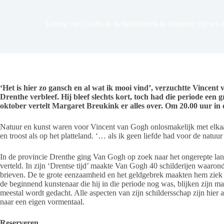
Lezing van Ccoba in de bibliotheek in Ommen: Op reis
‘Het is hier zo gansch en al wat ik mooi vind’, verzuchtte Vincent
Drenthe verbleef. Hij bleef slechts kort, toch had die periode een 
oktober vertelt Margaret Breukink er alles over. Om 20.00 uur in
Natuur en kunst waren voor Vincent van Gogh onlosmakelijk met elkaar
en troost als op het platteland. ‘… als ik geen liefde had voor de natuu
In de provincie Drenthe ging Van Gogh op zoek naar het ongerepte l
verteld. In zijn ‘Drentse tijd’ maakte Van Gogh 40 schilderijen waaron
brieven. De te grote eenzaamheid en het geldgebrek maakten hem ziek 
de beginnend kunstenaar die hij in die periode nog was, blijken zijn
meestal wordt gedacht. Alle aspecten van zijn schildersschap zijn hier
naar een eigen vormentaal.
Reserveren