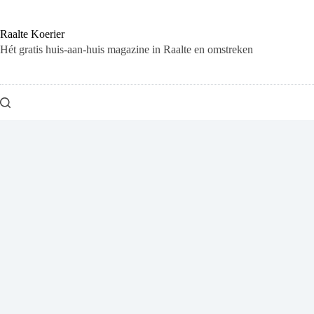
Ga
naar
de
Raalte Koerier
inhoud
Hét gratis huis-aan-huis magazine in Raalte en omstreken