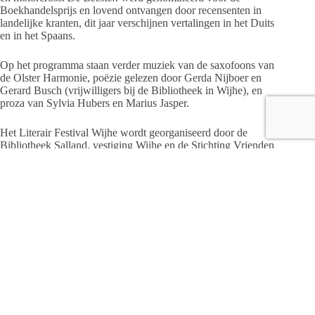
Boekhandelsprijs en lovend ontvangen door recensenten in
landelijke kranten, dit jaar verschijnen vertalingen in het Duits
en in het Spaans.
Op het programma staan verder muziek van de saxofoons van
de Olster Harmonie, poëzie gelezen door Gerda Nijboer en
Gerard Busch (vrijwilligers bij de Bibliotheek in Wijhe), en
proza van Sylvia Hubers en Marius Jasper.
Het Literair Festival Wijhe wordt georganiseerd door de
Bibliotheek Salland, vestiging Wijhe en de Stichting Vrienden
van de Wijhese Bibliotheek. Het festival vindt plaats in het
Langhuus aan de Langstraat nummer 29. De toegang bedraagt
€ 10,–. Reserveren is mogelijk via
www.bibliotheeksalland.nl/lfw
; ook kunnen ter plekke kaarten
worden gekocht.