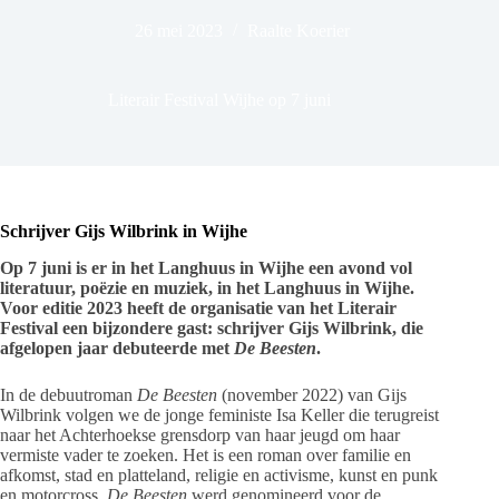
26 mei 2023
Raalte Koerier
Literair Festival Wijhe op 7 juni
Schrijver Gijs Wilbrink in Wijhe
Op 7 juni is er in het Langhuus in Wijhe een avond vol
literatuur, poëzie en muziek, in het Langhuus in Wijhe.
Voor editie 2023 heeft de organisatie van het Literair
Festival een bijzondere gast: schrijver Gijs Wilbrink, die
afgelopen jaar debuteerde met
De Beesten
.
In de debuutroman
De Beesten
(november 2022) van Gijs
Wilbrink volgen we de jonge feministe Isa Keller die terugreist
naar het Achterhoekse grensdorp van haar jeugd om haar
vermiste vader te zoeken. Het is een roman over familie en
afkomst, stad en platteland, religie en activisme, kunst en punk
en motorcross.
De Beesten
werd genomineerd voor de