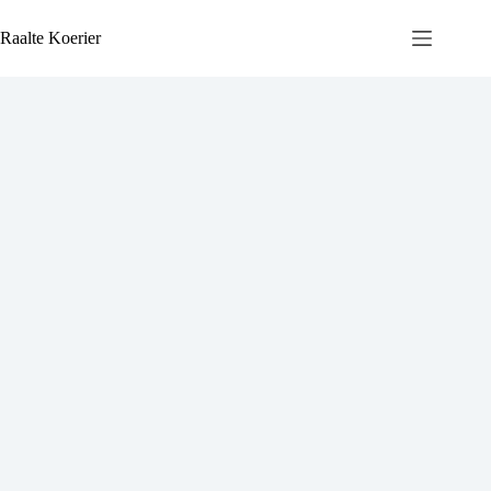
Ga
naar
Raalte Koerier
de
inhoud