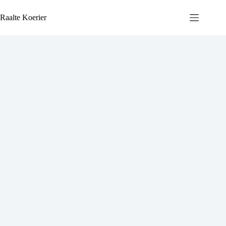
Ga
naar
Raalte Koerier
de
inhoud