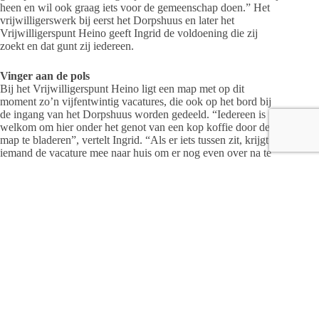
heen en wil ook graag iets voor de gemeenschap doen.” Het
vrijwilligerswerk bij eerst het Dorpshuus en later het
Vrijwilligerspunt Heino geeft Ingrid de voldoening die zij
zoekt en dat gunt zij iedereen.
Vinger aan de pols
Bij het Vrijwilligerspunt Heino ligt een map met op dit
moment zo’n vijfentwintig vacatures, die ook op het bord bij
de ingang van het Dorpshuus worden gedeeld. “Iedereen is
welkom om hier onder het genot van een kop koffie door de
map te bladeren”, vertelt Ingrid. “Als er iets tussen zit, krijgt
iemand de vacature mee naar huis om er nog even over na te
denken of direct zelf contact op te nemen. Na drie weken
bellen wij om te horen hoe het is gegaan. Als dan blijkt dat
iemand het lastig vindt om zelf te bellen, helpen wij natuurlijk
een handje.” Om contacten met (mogelijke) vrijwilligers warm
te houden, is die vinger aan de pols vanuit het
Vrijwilligerspunt Heino heel belangrijk.
Veelzijdig aanbod
De vacatures die op dit moment in de map van het
Vrijwilligerspunt Heino zitten, laten zien hoe veelzijdig het
aanbod in Heino, Lierderholthuis en Laag Zuthem is. “Zo kun
je direct aan de slag als vrijwillige medewerker communicatie