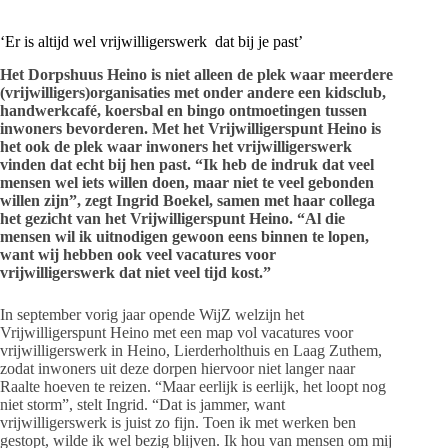
‘Er is altijd wel vrijwilligerswerk dat bij je past’
Het Dorpshuus Heino is niet alleen de plek waar meerdere
(vrijwilligers)organisaties met onder andere een kidsclub,
handwerkcafé, koersbal en bingo ontmoetingen tussen
inwoners bevorderen. Met het Vrijwilligerspunt Heino is
het ook de plek waar inwoners het vrijwilligerswerk
vinden dat echt bij hen past. “Ik heb de indruk dat veel
mensen wel iets willen doen, maar niet te veel gebonden
willen zijn”, zegt Ingrid Boekel, samen met haar collega
het gezicht van het Vrijwilligerspunt Heino. “Al die
mensen wil ik uitnodigen gewoon eens binnen te lopen,
want wij hebben ook veel vacatures voor
vrijwilligerswerk dat niet veel tijd kost.”
In september vorig jaar opende WijZ welzijn het
Vrijwilligerspunt Heino met een map vol vacatures voor
vrijwilligerswerk in Heino, Lierderholthuis en Laag Zuthem,
zodat inwoners uit deze dorpen hiervoor niet langer naar
Raalte hoeven te reizen. “Maar eerlijk is eerlijk, het loopt nog
niet storm”, stelt Ingrid. “Dat is jammer, want
vrijwilligerswerk is juist zo fijn. Toen ik met werken ben
gestopt, wilde ik wel bezig blijven. Ik hou van mensen om mij