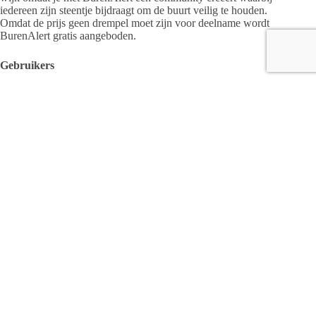
iedereen zijn steentje bijdraagt om de buurt veilig te houden.
Omdat de prijs geen drempel moet zijn voor deelname wordt
BurenAlert gratis aangeboden.
Gebruikers
De gebruikers van BurenAlert zitten verspreid door heel
Nederland, dus er zitten bij u in de buurt vast al gebruikers
van BurenAlert. Maar een paar gebruikers is niet voldoende.
Help BurenAlert beter te laten werken door je samen met je
buren aan te melden! Zo kunnen jullie de wijk veilig houden
want als iedereen een oogje in het zeil houdt kom je al een
heel eind.
Inschrijven kan op de website van BurenAlert:
www.burenalert.nl