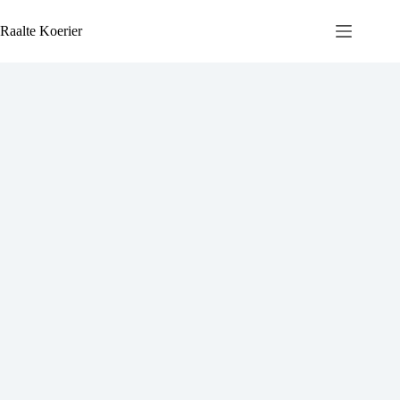
Ga
naar
Raalte Koerier
de
inhoud