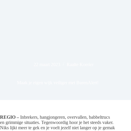
22 maart 2023
Raalte Koerier
Maak je eigen wijk veiliger met BurenAlert!
REGIO –
Inbrekers, hangjongeren, overvallen, babbeltrucs
en grimmige situaties. Tegenwoordig hoor je het steeds vaker.
Niks lijkt meer te gek en je voelt jezelf niet langer op je gemak