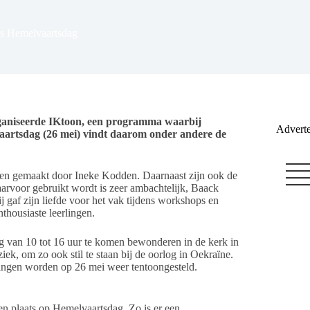
ns Hemelvaartsdag
ganiseerde IKtoon, een programma waarbij
Adverte
aartsdag (26 mei) vindt daarom onder andere de
etten gemaakt door Ineke Kodden. Daarnaast zijn ook de
rvoor gebruikt wordt is zeer ambachtelijk, Baack
 gaf zijn liefde voor het vak tijdens workshops en
nthousiaste leerlingen.
ag van 10 tot 16 uur te komen bewonderen in de kerk in
, om zo ook stil te staan bij de oorlog in Oekraïne.
ingen worden op 26 mei weer tentoongesteld.
ten plaats op Hemelvaartsdag. Zo is er een