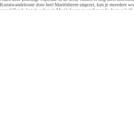
Kunstwandelroute door heel Mariënheem uitgezet, kun je meerdere works
verschillende kunstwerken in Mariënheem en omliggende dorpen leidt.
Redactie
ARTIKELEN: 194