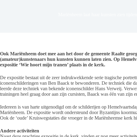
Mariënheem laat haar kunsten zien tijde
Ook Mariënheem doet mee aan het door de gemeente Raalte geor
(amateur)kunstenaars hun kunsten kunnen laten zien. Op Hemelv
expositie ‘Wie hoort mijn tranen’ plaats in de kerk.
De expositie bestaat uit de zeer indrukwekkende serie tragische portr
iconenschilderingen van Ben Baack te bewonderen. De techniek die daa
leerde deze techniek van bekende iconenschilder Hans Verweij. Verweij
trainingen heel graag door aan zijn cursisten, Baack was één van zijn e
Iedereen is van harte uitgenodigd om de schilderijen op Hemelvaartsd
Mariënheem. De expositie wordt ondersteund door Byzantijns koormuziek
Ook de ‘oude’ Kruiswegstaties die vroeger in de Mariënheemse kerk h
Andere activiteiten
Naast deze prachtige expositie in de kerk, vinden er nog meer activitei