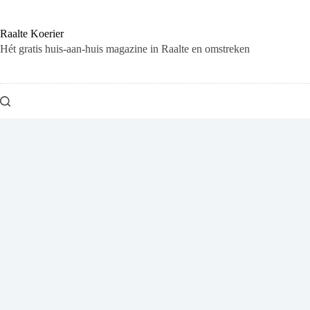
Ga
naar
de
Raalte Koerier
inhoud
Hét gratis huis-aan-huis magazine in Raalte en omstreken