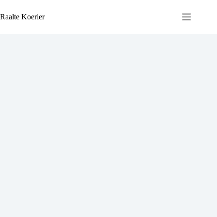
Ga
naar
Raalte Koerier
de
inhoud