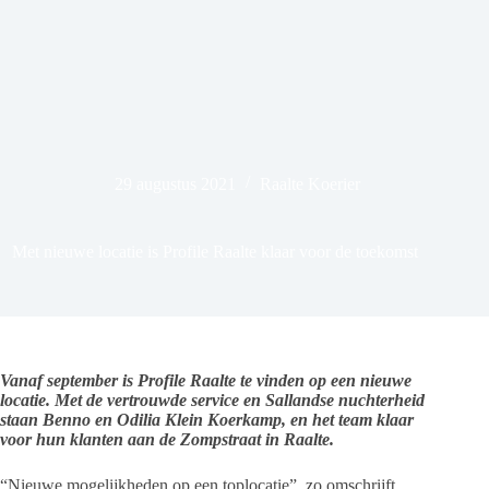
29 augustus 2021
Raalte Koerier
Met nieuwe locatie is Profile Raalte klaar voor de toekomst
Vanaf september is Profile Raalte te vinden op een nieuwe
locatie.
Met de vertrouwde service en Sallandse nuchterheid
staan Benno en Odilia Klein Koerkamp, en het team klaar
voor hun klanten aan de Zompstraat in Raalte.
“Nieuwe mogelijkheden op een toplocatie”, zo omschrijft