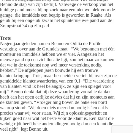
Benno de stap van zijn bedrijf. Vanwege de verkoop van het
huidige pand moest hij op zoek naar een nieuwe plek voor de
garage, die inmiddels een begrip is geworden in Raalte. Als
geluk bij een ongeluk kwam het splinternieuwe pand aan de
Zompstraat 34 op zijn pad.
Trots
Negen jaar geleden namen Benno en Odilia de Profile
vestiging
over aan de Grundelstraat.
“We begonnen met één
monteur en inmiddels hebben we er vier. Aangezien het
nieuwe pand op een zichtlocatie ligt, zou het maar zo kunnen
dat we in de toekomst nog wel meer versterking nodig
hebben.” De afgelopen jaren bouwde hij een trouwe
klantenkring op. Trots, maar bescheiden vertelt hij over zijn de
gemiddelde klantenwaardering van een 9,1. “Die waardering
van klanten vind ik heel belangrijk, ze zijn een spiegel voor
mij.” Benno denkt dat hij deze waardering vooral te danken
heeft aan het open eerlijke advies dat hij en zijn monteurs aan
de klanten geven. “Vroeger hing boven de balie een bord
waarop stond: ‘Wij doen niets meer dan nodig is’ en dat is
precies waar wij voor staan. Wij zijn oplossingsgericht en
kijken goed naar wat het beste voor de klant is. Een klant die
weinig rijdt heeft hele andere dingen nodig dan een klant die
veel rijdt”, legt Benno uit.