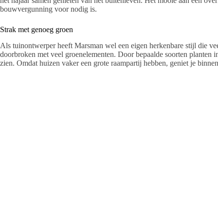
het najaar samen genieten van het buitenleven. Het mooie aan een overk
bouwvergunning voor nodig is.
Strak met genoeg groen
Als tuinontwerper heeft Marsman wel een eigen herkenbare stijl die veel
doorbroken met veel groenelementen. Door bepaalde soorten planten in h
zien. Omdat huizen vaker een grote raampartij hebben, geniet je binnen 
aantrekkelijk groen staat. “We zien de tuin als ons eigen kleine stukj
plek om te ontspannen of om in te werken. Je hoeft geen grote tuin te
verzekert Simon Marsman.
Het complete plaatje
Naast ontwerp en ontwerp en aanleg kunnen ook de extra elementen zoal
verzorgd worden. “Dat kan met allerlei soorten materialen in verschill
warmere temperaturen in Nederland is het aanbod van de beplanting 
olijfboom zie je tegenwoordig steeds vaker in de Nederlandse tuinen. “N
in de koudere perioden wel afdekken”, geeft Marsman zijn deskundig a
Onderhoud
Is een tuin naar tevredenheid ontworpen en aangelegd, dan wil de eig
bloemen gezond en groen. “Wij komen dan zo’n drie keer per jaar la
dan of alle planten er nog goed bijstaan en of ze optimale groeiruimte 