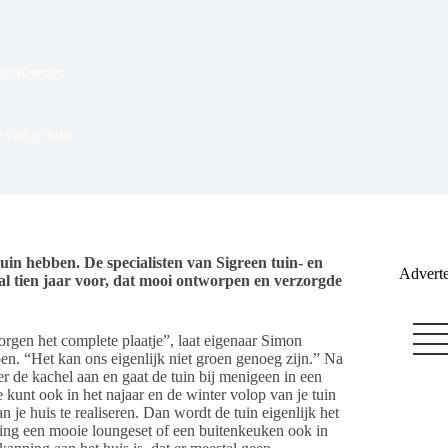
te Koerier
 van je tuin
e tuin hebben. De specialisten van Sigreen tuin- en
Adverte
al tien jaar voor, dat mooi ontworpen en verzorgde
orgen het complete plaatje”, laat eigenaar Simon
. “Het kan ons eigenlijk niet groen genoeg zijn.” Na
er de kachel aan en gaat de tuin bij menigeen in een
 kunt ook in het najaar en de winter volop van je tuin
je huis te realiseren. Dan wordt de tuin eigenlijk het
ing een mooie loungeset of een buitenkeuken ook in