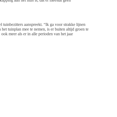
apping aan het huis is, dat er meestal geen
 tuinbezitters aanspreekt. “Ik ga voor strakke lijnen
et tuinplan mee te nemen, is er buiten altijd groen te
ook meer als er in alle perioden van het jaar
e natuur maar ook als verlengstuk van de woonkamer. Een
 hebben om er toch mooie groene plek van te maken”,
s een tuinhuisje, schutting of vijver door SIgreen
ende kleurstellingen ingericht worden.” Door de steeds
steeds breder geworden. Een palmboom, yucca of
iet alle planten zijn echter winterhard. Dus die moet je
dvies.
enaar deze graag mooi houden en de planten, bomen en
ngs voor onder andere snoeiwerkzaamheden. We kijken
hebben.” Het kan ook zijn dat een bestaande tuin