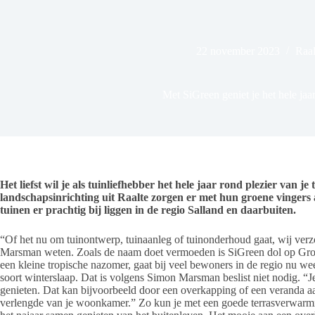
22 november 2023
Raal
Met SiGreen geniet je het hele jaar
Het liefst wil je als tuinliefhebber het hele jaar rond plezier van j
landschapsinrichting uit Raalte zorgen er met hun groene vingers 
tuinen er prachtig bij liggen in de regio Salland en daarbuiten.
“Of het nu om tuinontwerp, tuinaanleg of tuinonderhoud gaat, wij verz
Marsman weten. Zoals de naam doet vermoeden is SiGreen dol op Groen
een kleine tropische nazomer, gaat bij veel bewoners in de regio nu we
soort winterslaap. Dat is volgens Simon Marsman beslist niet nodig. “Je
genieten. Dat kan bijvoorbeeld door een overkapping of een veranda aan 
verlengde van je woonkamer.” Zo kun je met een goede terrasverwarm