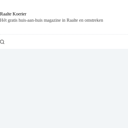
Ga
naar
de
Raalte Koerier
inhoud
Hét gratis huis-aan-huis magazine in Raalte en omstreken