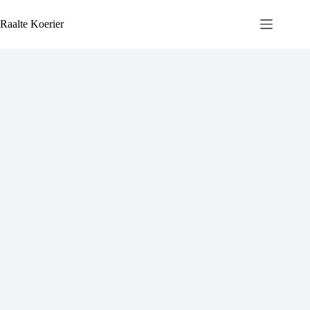
Ga
naar
Raalte Koerier
de
inhoud