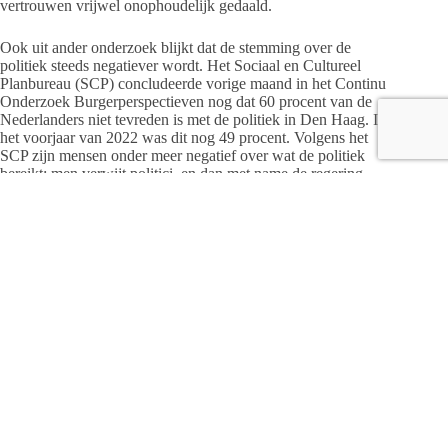
vertrouwen vrijwel onophoudelijk gedaald.
Ook uit ander onderzoek blijkt dat de stemming over de
politiek steeds negatiever wordt. Het Sociaal en Cultureel
Planbureau (SCP) concludeerde vorige maand in het Continu
Onderzoek Burgerperspectieven nog dat 60 procent van de
Nederlanders niet tevreden is met de politiek in Den Haag. In
het voorjaar van 2022 was dit nog 49 procent. Volgens het
SCP zijn mensen onder meer negatief over wat de politiek
bereikt: men verwijt politici, en dan met name de regering,
gebrek aan daadkracht bij het oplossen van de problemen die
in Nederland spelen. Ook zien ze een grote afstand tussen
‘Den Haag’ en gewone mensen.
Bron: CBS