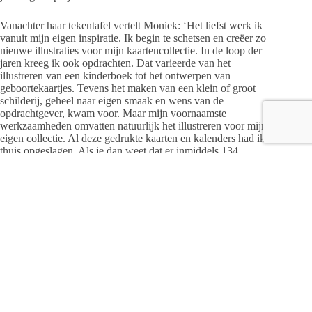
Vanachter haar tekentafel vertelt Moniek: ‘Het liefst werk ik
vanuit mijn eigen inspiratie. Ik begin te schetsen en creëer zo
nieuwe illustraties voor mijn kaartencollectie. In de loop der
jaren kreeg ik ook opdrachten. Dat varieerde van het
illustreren van een kinderboek tot het ontwerpen van
geboortekaartjes. Tevens het maken van een klein of groot
schilderij, geheel naar eigen smaak en wens van de
opdrachtgever, kwam voor. Maar mijn voornaamste
werkzaamheden omvatten natuurlijk het illustreren voor mijn
eigen collectie. Al deze gedrukte kaarten en kalenders had ik
thuis opgeslagen. Als je dan weet dat er inmiddels 134
verschillende soorten kaarten zijn, zul je begrijpen dat er op
een gegeven moment overal dozen stonden. Ik had bijna geen
plek meer om nog te kunnen tekenen. Mijn man Anne is gek
op het sleutelen aan oude auto’s, maar ook de garage stond vol
met dozen! Wat waren we blij dat Sonodruk met de oplossing
kwam om de grote voorraad bij hen in het magazijn op te
slaan. Ik heb nu van alle soorten een of twee doosjes staan,
zodat ik de winkels snel kan bedienen. De actuele voorraad bij
Sonodruk kan ik online inzien en ik kan zelfs bestellingen
plaatsen. Deze kan ik dan de volgende dag bij hen ophalen of
ze komen het desgewenst even brengen.’