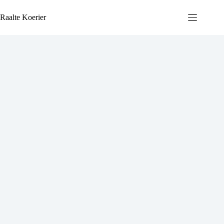
Ga
naar
Raalte Koerier
de
inhoud