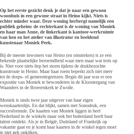
Op het eerste gezicht denk je dat je naar een gewoon
woonhuis in een gewone straat in Heino kijkt. Niets is
echter minder waar. Deze woning herbergt namelijk een
publiek geheim: de rechterkant is de woning van Moniek
en haar man Anne, de linkerkant is kantoor-werkruimte
van hen en het atelier van illustrator en beeldend
kunstenaar Moniek Peek.
Bij de meeste inwoners van Heino (en omstreken) is ze een
bekende plaatselijke beroemdheid waar men maar wat trots op
is. Niet voor niets liep het storm tijdens de drukbezochte
kunstroute in Heino. Maar haar roem beperkt zich niet meer
tot de dorps- of gemeentegrenzen. Begin dit jaar was er een
expositie van Moniek te bewonderen in de Kloostergang van
Waanders in de Broerenkerk te Zwolle.
Moniek is sinds twee jaar uitgever van haar eigen
wenskaartenlijn. En dat blijkt, samen met Sonodruk, een
succesformule. De kaarten van Moniek liggen in heel
Nederland in de winkels maar ook het buitenland heeft haar
talent ontdekt. Als je in België, Duitsland of Frankrijk op
vakantie gaat en je komt haar kaarten in de winkel tegen moet
je niet gek opkijken.