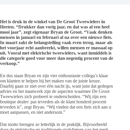
Het is druk in de winkel van De Groot Tweewielers in
Heeten. “Drukker dan vorig jaar, en dat was al een heel
mooi jaar”, zegt eigenaar Bryan de Groot. “Vaak denken
mensen in januari en februari al na over een nieuwe fiets.
In maart zakt de belangstelling vaak even terug, maar als
het voorjaar echt aanbreekt, willen mensen er massaal op
uit. Vooral met elektrische tweewielers, want inmiddels is
die categorie goed voor meer dan negentig procent van de
verkoop.”
En dus staan Bryan en zijn vier enthousiaste collega’s klaar
om klanten te helpen bij het maken van de juiste keuze.
Daarbij gaan ze niet over één nacht ijs, want juist dat gedegen
advies en het maatwerk zijn de aspecten waarmee De Groot
Tweewielers zich probeert te onderscheiden. “Wij zijn een
boutique dealer: pas tevreden als de klant honderd procent
tevreden is”, zegt Bryan. “Wij vinden dat een fiets zich aan u
moet aanpassen, en niet andersom.”
Dat motto brengen ze letterlijk in de praktijk. Bijvoorbeeld
door de elektrische en traditionele stadsfietsen van het merk