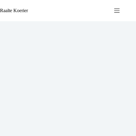
Ga
naar
Raalte Koerier
de
inhoud