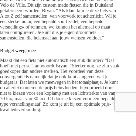
Velo de Ville. Dit zijn custom made fietsen die in Duitsland
gefabriceerd worden. Bryan: “Als klant kun je deze fiets van
A tot Z zelf samenstellen, van voorvork tot achterlicht. Wil je
een sterke motor, een bepaald soort zadel, een bepaald
versnellings- of remmen, we kunnen het allemaal op maat
laten configureren. Je kunt dus je eigen droomfiets
samenstellen, die helemaal aan jouw wensen voldoet.”
Budget weegt mee
Maakt dat een fiets niet automatisch een stuk duurder? “Dat
hoeft niet per se”, antwoordt Bryan. “Sterker nog, ze zijn vaak
goedkoper dan andere merken. Het voordeel van deze
convergentie is namelijk dat je ook kunt aangeven wat je
budget is. Dat laten we meewegen in het totaalplaatje. Je kunt
op allerlei manieren de prijs beïnvloeden, bijvoorbeeld door
niet te kiezen voor een koplamp met een lichtsterkte van van
70 lux, maar van 30 lux. Of door te kiezen voor een bepaald
type versnellingsnaaf. Zo kom je uit bij een optimale prijs-
kwaliteitsverhouding.”
De aldus geconvergeerde fiets heeft een levertijd van
ongeveer vier weken. “Want ze gaan hem pas bouwen als we
alles op een rij hebben”, aldus Bryan. “Het is dus geen prefab-