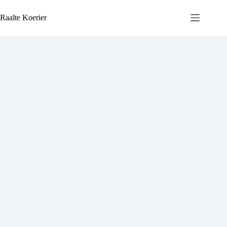
Ga
naar
Raalte Koerier
de
inhoud