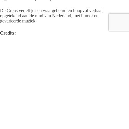
De Grens vertelt je een waargebeurd en hoopvol verhaal,
opgetekend aan de rand van Nederland, met humor en
gevarieerde muziek.
Credits:
Tekst en uitvoering
: Ekaterina Levental
Regie en vormgeving
: Chris Koolmees
De Grens is een productie van:
LEKS compagnie
Duur: ca 75 minuten. Nederlandstalig.
Meer informatie over de voorstelling:
De Grens – LEKS
compagnie – muziektheater
Speellijst
: Deze voorstellingenreeks toert komend seizoen
weer door het hele land, komende maanden te zien in onder
andere Heino, Zundert, Zuidlaren, Neede, Makkum,
Hippolytushoef, Heerlen, Velsen, Borculo, Emmen, Balkbrug,
Horst, Lochem, Goes, en Doorn.