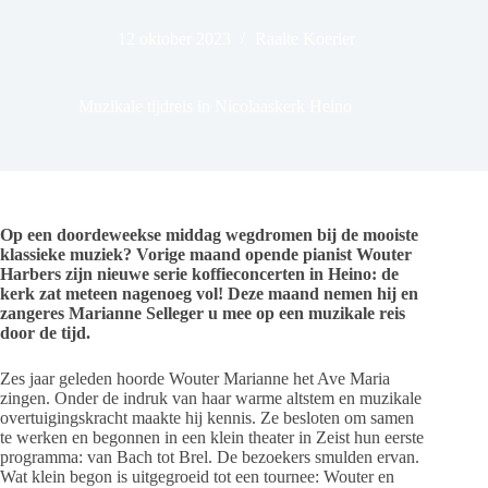
12 oktober 2023
Raalte Koerier
Muzikale tijdreis in Nicolaaskerk Heino
Op een doordeweekse middag wegdromen bij de mooiste
klassieke muziek? Vorige maand opende pianist Wouter
Harbers zijn nieuwe serie koffieconcerten in Heino: de
kerk zat meteen nagenoeg vol! Deze maand nemen hij en
zangeres Marianne Selleger u mee op een muzikale reis
door de tijd.
Zes jaar geleden hoorde Wouter Marianne het Ave Maria
zingen. Onder de indruk van haar warme altstem en muzikale
overtuigingskracht maakte hij kennis. Ze besloten om samen
te werken en begonnen in een klein theater in Zeist hun eerste
programma: van Bach tot Brel. De bezoekers smulden ervan.
Wat klein begon is uitgegroeid tot een tournee: Wouter en