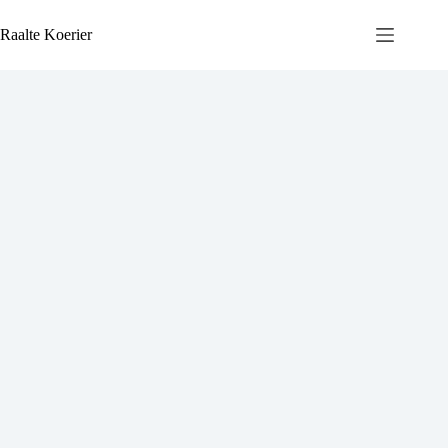
Ga
naar
Raalte Koerier
de
inhoud