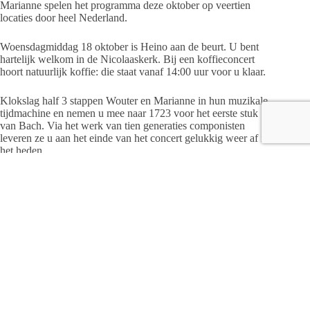
Marianne spelen het programma deze oktober op veertien
locaties door heel Nederland.
Woensdagmiddag 18 oktober is Heino aan de beurt. U bent
hartelijk welkom in de Nicolaaskerk. Bij een koffieconcert
hoort natuurlijk koffie: die staat vanaf 14:00 uur voor u klaar.
Klokslag half 3 stappen Wouter en Marianne in hun muzikale
tijdmachine en nemen u mee naar 1723 voor het eerste stuk
van Bach. Via het werk van tien generaties componisten
leveren ze u aan het einde van het concert gelukkig weer af in
het heden.
In de 21ste eeuw zijn er handige computers uitgevonden,
waarmee u thuis een ticket kunt reserveren via
www.koffieconcerten.nl
. Zo bent u verzekerd van een plek in
de zaal. De entree is gratis (collecte na afloop).
Fotografie: Robert Cekov / Tekst: Tekstbureau Snoek