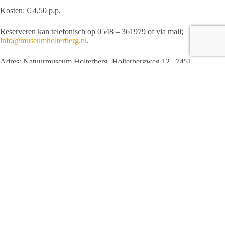
Kosten: € 4,50 p.p.
Reserveren kan telefonisch op 0548 – 361979 of via mail;
info@museumholterberg.nl
.
Adres: Natuurmuseum Holterberg, Holterbergweg 12 , 7451
JL Holten
Redactie
ARTIKELEN: 1142