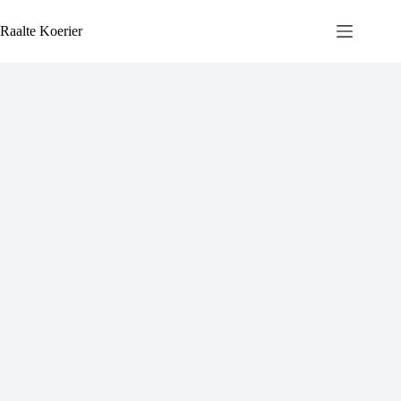
Ga
naar
Raalte Koerier
de
inhoud