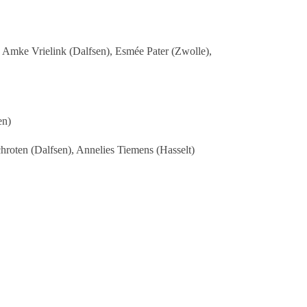
 Amke Vrielink (Dalfsen), Esmée Pater (Zwolle),
en)
hroten (Dalfsen), Annelies Tiemens (Hasselt)
Jansen (Hoogeveen)
en)
Folkert Stienstra (Meppel), Jan Hendrik Koning
 (IJsselham), Koos Rabbers (Sint Jansklooster), Jos