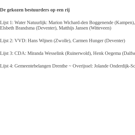
De gekozen bestuurders op een rij
Lijst 1: Water Natuurlijk: Marion Wichard-den Boggenende (Kampen),
Elsbeth Brandsma (Deventer), Matthijs Jansen (Witteveen)
Lijst 2: VVD: Hans Wijnen (Zwolle), Carmen Hunger (Deventer)
Lijst 3: CDA: Miranda Wesselink (Ruinerwold), Henk Oegema (Dalfs
Lijst 4: Gemeentebelangen Drenthe ~ Overijssel: Jolande Onderdijk-Sc
Lijst 5: ChristenUnie: Herman Odink (Nieuwleusen), Betty Poutsma-
Lijst 6: AWP voor water, klimaat en natuur: geen zetel
Lijst 7: 50PLUS: geen zetel
Lijst 8: Staatkundig Gereformeerde Partij (SGP): Jan Visscher (Rouve
Lijst 9: BBB: Nicole Koks (Lettele), Jessika van Leeuwen (Dalfsen), 
(Bovensmilde), Jan Woldring (Deventer), Cor Land (Dalfsen), René Bos