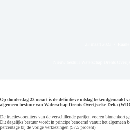
23 maart 2023
Raalte
Nieuw bestuur Waterschap Drents Overijs
Op donderdag 23 maart is de definitieve uitslag bekendgemaakt v
algemeen bestuur van Waterschap Drents Overijsselse Delta (WDOD
De fractievoorzitters van de verschillende partijen voeren binnenkort 
Dit dagelijks bestuur wordt in principe benoemd vanuit het algemeen 
percentage bij de vorige verkiezingen (57,5 procent).