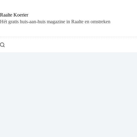
Ga
naar
de
Raalte Koerier
inhoud
Hét gratis huis-aan-huis magazine in Raalte en omstreken