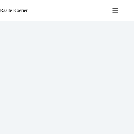
Ga
naar
Raalte Koerier
de
inhoud