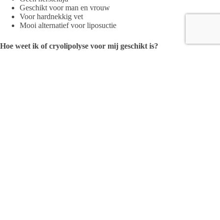
Geschikt voor man en vrouw
Voor hardnekkig vet
Mooi alternatief voor liposuctie
Hoe weet ik of cryolipolyse voor mij geschikt is?
Tijdens de (gratis) consult wordt gekeken of de Cryolipolyse-
methode voor jou geschikt is. Cryolipolyse behandelt de
vetcellen die tussen de opperhuid en de spieren liggen. Als je
geschikt bent voor de behandeling, wordt er een persoonlijk
behandelplan voor je opgesteld en worden er foto’s
(onherkenbaar) gemaakt. In het behandelplan staat precies
vermeld welke plaatsen op jouw lichaam behandeld kunnen
worden met Cryolipolyse.
Wil jij een gratis consult? En gebruik maken van de actie?
Neem contact op via
www.beautybodyclinics.nl/introductie-
actie-cryolipolyse
Beauty
Body
Clinics
Molenhof
18, 8102
EX