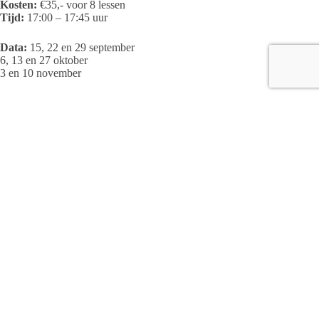
Kosten:
€35,- voor 8 lessen
Tijd:
17:00 – 17:45 uur
Data:
15, 22 en 29 september
6, 13 en 27 oktober
3 en 10 november
Locatie:
Basisschool Oostenwind
Adres:
Monumentstraat 60, Raalte
Meer informatie of aanmelden? Kijk op
www.ralda.nl
Redactie
ARTIKELEN: 1142