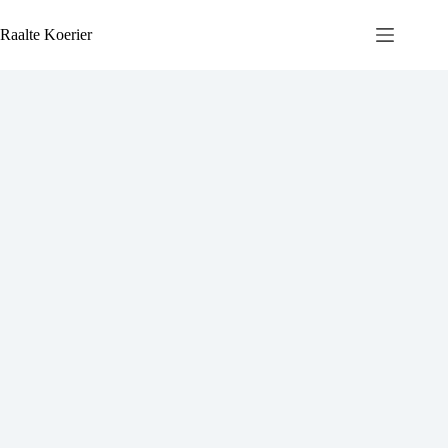
Ga
naar
Raalte Koerier
de
inhoud