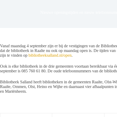
Nieuwe openingstijden en nieuw telefoonnumm
Vanaf maandag 4 september zijn er bij de vestigingen van de Bibliothe
dat de bibliotheek in Raalte nu ook op maandag open is. De tijden van d
zijn te vinden op
bibliotheeksalland.nl/open
.
Ook is elke bibliotheek in de drie gemeenten voortaan bereikbaar vi
september is 085 760 61 80. De oude telefoonnummers van de biblioth
Bibliotheek Salland heeft bibliotheken in de gemeenten Raalte, Olst-Wi
Raalte, Ommen, Olst, Heino en Wijhe en daarnaast vier afhaalpunten i
en Mariënheem.