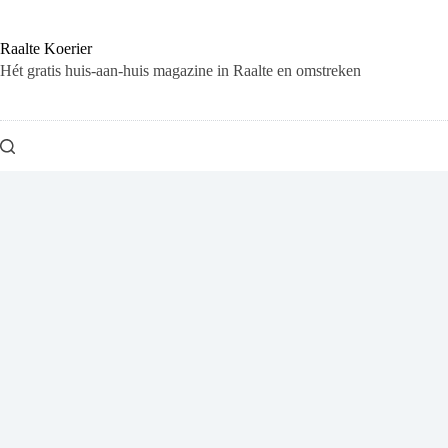
Ga
naar
de
Raalte Koerier
inhoud
Hét gratis huis-aan-huis magazine in Raalte en omstreken