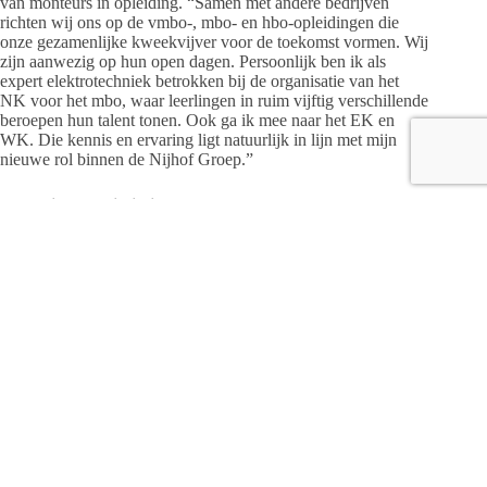
van monteurs in opleiding. “Samen met andere bedrijven
richten wij ons op de vmbo-, mbo- en hbo-opleidingen die
onze gezamenlijke kweekvijver voor de toekomst vormen. Wij
zijn aanwezig op hun open dagen. Persoonlijk ben ik als
expert elektrotechniek betrokken bij de organisatie van het
NK voor het mbo, waar leerlingen in ruim vijftig verschillende
beroepen hun talent tonen. Ook ga ik mee naar het EK en
WK. Die kennis en ervaring ligt natuurlijk in lijn met mijn
nieuwe rol binnen de Nijhof Groep.”
Verschillende disciplines
Monteurs in opleiding zitten goed bij de vier bedrijven van de
Nijhof Installatiegroep. “Met Salland Tech Academy bieden
wij opleidingen binnen vrijwel alle disciplines van de
installatietechniek. Moet je op aangeven van school naast
elektrotechniek ook meer weten over utiliteit of
databekabeling? Wij zetten je op de goede plek. Daarnaast
tonen wij in ons Duurzaamheid Inspiratie Centrum de
nieuwste technieken. Technieken die niet alleen om
vakkundige handen, maar ook om digitale vaardigheden
vragen. En natuurlijk is er ook tijd voor gezelligheid. De
Nijhof Installatiegroep is een (h)echte familie met aandacht
voor leuke activiteiten met het sfeerteam. Dit alles maakt de
weg over onze groene loper wel heel erg interessant.”