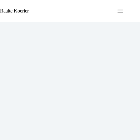
Ga
naar
Raalte Koerier
de
inhoud