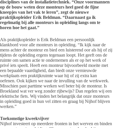
disciplines van de installatietechniek. “Onze voormannen
op de bouw weten deze monteurs heel goed de fijne
kneepjes van het vak te leren”, zegt de nieuwe
praktijkopleider Erik Beldman. “Daarnaast ga ik
regelmatig bij alle monteurs in opleiding langs om te
horen hoe het gaat.”
Als praktijkopleider is Erik Beldman een persoonlijk
klankbord voor alle monteurs in opleiding. “Ik kijk naar de
mens achter de monteur en bied een luisterend oor als hij of zij
tijdens de opleiding ergens tegenaan loopt. Het geeft ons de
ruimte om samen actie te ondernemen als er op het werk of
privé iets speelt. Heeft een monteur bijvoorbeeld moeite met
een bepaalde vaardigheid, dan biedt onze vernieuwde
werkplaats een praktijkruimte waar hij of zij extra kan
oefenen. Ook kijken we naar de invulling van de werkweek.
Misschien past parttime werken wel beter bij de monteur. Is
Broekland wat ver weg zonder rijbewijs? Dan regelen wij een
elektrische fiets. Wij vinden het belangrijk dat onze monteurs
in opleiding goed in hun vel zitten en graag bij Nijhof blijven
werken.”
Toekomstige kweekvijver
Nijhof investeert op meerdere fronten in het werven en binden