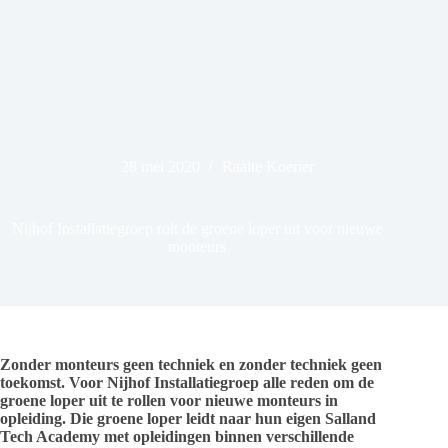
28 mei 2020
Raalte Koerier
Nijhof Installatiegroep rolt de groene loper uit voor nieuwe
monteurs
Zonder monteurs geen techniek en zonder techniek geen
toekomst. Voor Nijhof Installatiegroep alle reden om de
groene loper uit te rollen voor nieuwe monteurs in
opleiding. Die groene loper leidt naar hun eigen Salland
Tech Academy met opleidingen binnen verschillende