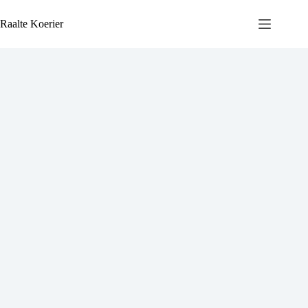
Ga
naar
Raalte Koerier
de
inhoud