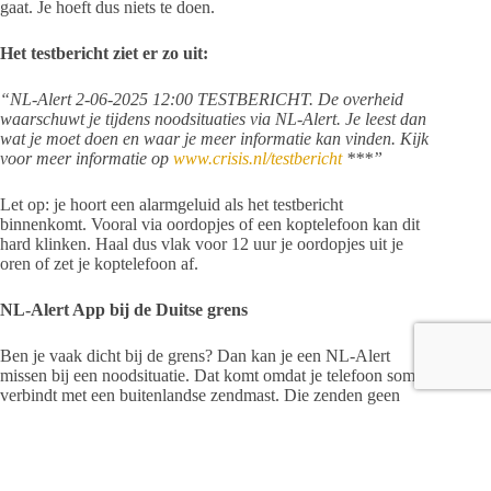
gaat. Je hoeft dus niets te doen.
Het testbericht ziet er zo uit:
“NL-Alert 2-06-2025 12:00 TESTBERICHT. De overheid
waarschuwt je tijdens noodsituaties via NL-Alert. Je leest dan
wat je moet doen en waar je meer informatie kan vinden. Kijk
voor meer informatie op
www.crisis.nl/testbericht
***”
Let op: je hoort een alarmgeluid als het testbericht
binnenkomt. Vooral via oordopjes of een koptelefoon kan dit
hard klinken. Haal dus vlak voor 12 uur je oordopjes uit je
oren of zet je koptelefoon af.
NL-Alert App bij de Duitse grens
Ben je vaak dicht bij de grens? Dan kan je een NL-Alert
missen bij een noodsituatie. Dat komt omdat je telefoon soms
verbindt met een buitenlandse zendmast. Die zenden geen
NL-Alerts uit. Met de NL-Alert App krijg je wél een NL-
Alert als je telefoon is verbonden met een buitenlandse
zendmast. De NL-Alert App is gratis te downloaden in
de Apple App Store en Google Play Store. Wil je testen of de