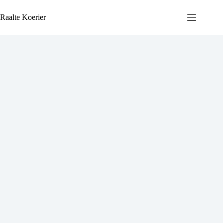
Ga
naar
Raalte Koerier
de
inhoud