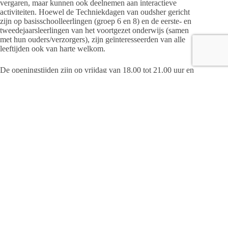
vergaren, maar kunnen ook deelnemen aan interactieve
activiteiten. Hoewel de Techniekdagen van oudsher gericht
zijn op basisschoolleerlingen (groep 6 en 8) en de eerste- en
tweedejaarsleerlingen van het voortgezet onderwijs (samen
met hun ouders/verzorgers), zijn geïnteresseerden van alle
leeftijden ook van harte welkom.
De openingstijden zijn op vrijdag van 18.00 tot 21.00 uur en
op zondag van 11.00 tot 16.00 uur.
Voor meer informatie kun je terecht op
www.platformtechnieksalland.nl.
Redactie