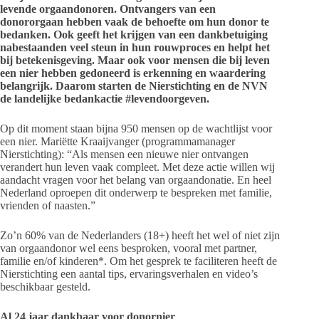
levende orgaandonoren. Ontvangers van een
donororgaan hebben vaak de behoefte om hun donor te
bedanken. Ook geeft het krijgen van een dankbetuiging
nabestaanden veel steun in hun rouwproces en helpt het
bij betekenisgeving. Maar ook voor mensen die bij leven
een nier hebben gedoneerd is erkenning en waardering
belangrijk. Daarom starten de Nierstichting en de NVN
de landelijke bedankactie #levendoorgeven.
Op dit moment staan bijna 950 mensen op de wachtlijst voor
een nier. Mariëtte Kraaijvanger (programmamanager
Nierstichting): “Als mensen een nieuwe nier ontvangen
verandert hun leven vaak compleet. Met deze actie willen wij
aandacht vragen voor het belang van orgaandonatie. En heel
Nederland oproepen dit onderwerp te bespreken met familie,
vrienden of naasten.”
Zo’n 60% van de Nederlanders (18+) heeft het wel of niet zijn
van orgaandonor wel eens besproken, vooral met partner,
familie en/of kinderen*. Om het gesprek te faciliteren heeft de
Nierstichting een aantal tips, ervaringsverhalen en video’s
beschikbaar gesteld.
Al 24 jaar dankbaar voor donornier