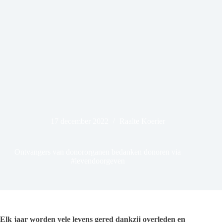
17 december 2022
Raalte Koerier
Ontvangers van donororganen bedanken donoren via
#levendoorgeven
Elk jaar worden vele levens gered dankzij overleden en