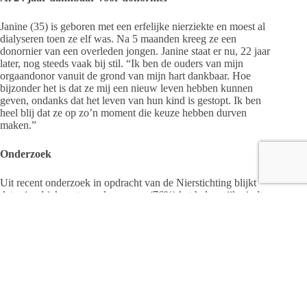
Janine (35) is geboren met een erfelijke nierziekte en moest al
dialyseren toen ze elf was. Na 5 maanden kreeg ze een
donornier van een overleden jongen. Janine staat er nu, 22 jaar
later, nog steeds vaak bij stil. “Ik ben de ouders van mijn
orgaandonor vanuit de grond van mijn hart dankbaar. Hoe
bijzonder het is dat ze mij een nieuw leven hebben kunnen
geven, ondanks dat het leven van hun kind is gestopt. Ik ben
heel blij dat ze op zo’n moment die keuze hebben durven
maken.”
Onderzoek
Uit recent onderzoek in opdracht van de Nierstichting blijkt
dat ruim driekwart van de mensen (76%) het belangrijk vindt
om een keuze in het Donorregister kenbaar te maken. Het
merendeel van Nederland (70%) vindt het ook goed dat
iedereen vanaf 18 jaar wordt gevraagd zijn of haar keuze in
het Donorregister vast te leggen*.
Getransplanteerden bedanken donoren: #levendoorgeven
Met het initiatief #levendoorgeven staan getransplanteerden