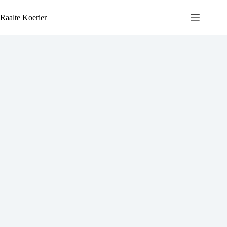
Ga
naar
Raalte Koerier
de
inhoud