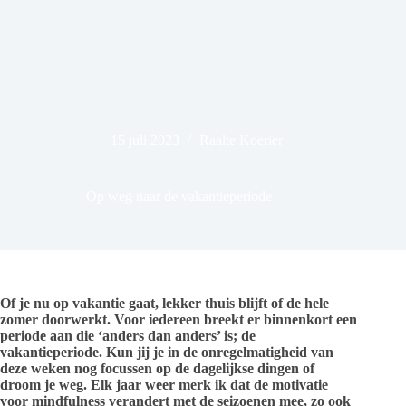
15 juli 2023
Raalte Koerier
Op weg naar de vakantieperiode
Of je nu op vakantie gaat, lekker thuis blijft of de hele
zomer doorwerkt. Voor iedereen breekt er binnenkort een
periode aan die ‘anders dan anders’ is; de
vakantieperiode. Kun jij je in de onregelmatigheid van
deze weken nog focussen op de dagelijkse dingen of
droom je weg. Elk jaar weer merk ik dat de motivatie
voor mindfulness verandert met de seizoenen mee, zo ook