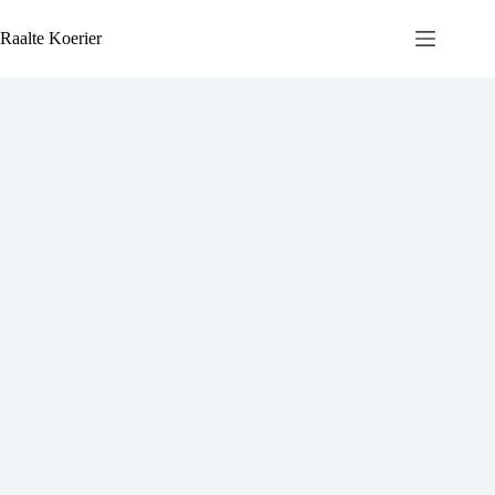
Ga
naar
Raalte Koerier
de
inhoud