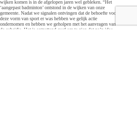
wijken komen is in de afgelopen jaren wel gebleken. “Het
‘aangepast badminton’ ontstond in de wijken van onze
gemeente. Nadat we signalen ontvingen dat de behoefte voor
deze vorm van sport er was hebben we gelijk actie
ondernomen en hebben we geholpen met het aanvragen van
de subsidie. Het is ontzettend gaaf om te zien dat zo’n idee
met elkaar tot stand komt!”
Bij de ondersteuning maken Saskia en Anne gebruik van hun
uitgebreide netwerk. Maar, de regie blijft altijd in handen van
de inwoners zelf. “We gebruiken onze contacten binnen de
gemeente en we maken deel uit van de verschillende
kernteams.” De opbouwwerkers zijn daarmee een
verbindende factor tussen Plaatselijk Belangen, organisaties,
ondernemers, vrijwilligers en sportverenigingen. De lijntjes
zijn kort en zo krijgen sommige ideeën net dat ene zetje om
het een succes te laten worden.” Elke schakel is daarbij
belangrijk. “We doen het niet alleen: Samen staan we sterk!”
Waar de opbouwwerkers normaal gesproken alleen de
benodigde ondersteuning bieden en bewust niet de regie in
handen nemen, is het in deze tijd net even anders. “We
hebben, in samenwerking met Jongerenwerk, de afgelopen
tijd een aantal leuke activiteiten georganiseerd. Uiteraard ook