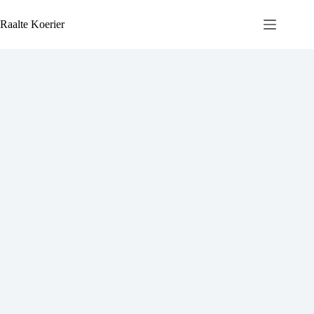
Ga
naar
Raalte Koerier
de
inhoud