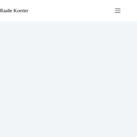
Ga
naar
Raalte Koerier
de
inhoud