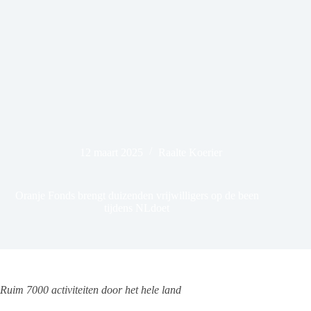
12 maart 2025
Raalte Koerier
Oranje Fonds brengt duizenden vrijwilligers op de been
tijdens NLdoet
Ruim 7000 activiteiten door het hele land