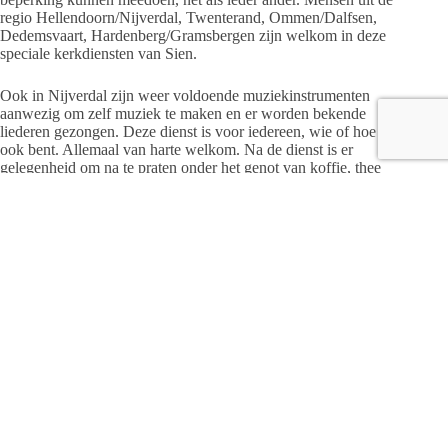
regio Hellendoorn/Nijverdal, Twenterand, Ommen/Dalfsen,
Dedemsvaart, Hardenberg/Gramsbergen zijn welkom in deze
speciale kerkdiensten van Sien.
Ook in Nijverdal zijn weer voldoende muziekinstrumenten
aanwezig om zelf muziek te maken en er worden bekende
liederen gezongen. Deze dienst is voor iedereen, wie of hoe je
ook bent. Allemaal van harte welkom. Na de dienst is er
gelegenheid om na te praten onder het genot van koffie, thee
en fris.
Meer informatie over het werk van Sien op
www.sien.nl
‘