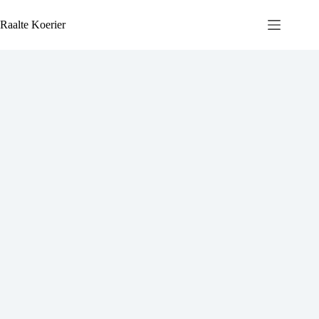
Ga
naar
Raalte Koerier
de
inhoud