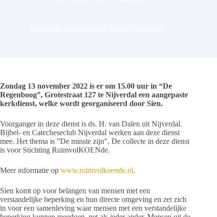
Regionale kerkdienst van Sien in Nijverdal
Zondag 13 november 2022 is er om 15.00 uur in “De
Regenboog”, Grotestraat 127 te Nijverdal een aangepaste
kerkdienst, welke wordt georganiseerd door Sien.
Voorganger in deze dienst is ds. H. van Dalen uit Nijverdal.
Bijbel- en Catecheseclub Nijverdal werken aan deze dienst
mee. Het thema is ”De minste zijn”. De collecte in deze dienst
is voor Stichting RuimvolKOENde.
Meer informatie op
www.ruimvolkoende.nl
.
Sien komt op voor belangen van mensen met een
verstandelijke beperking en hun directe omgeving en zet zich
in voor een samenleving waar mensen met een verstandelijke
beperking kunnen meedoen, net als ieder ander. Mensen uit de