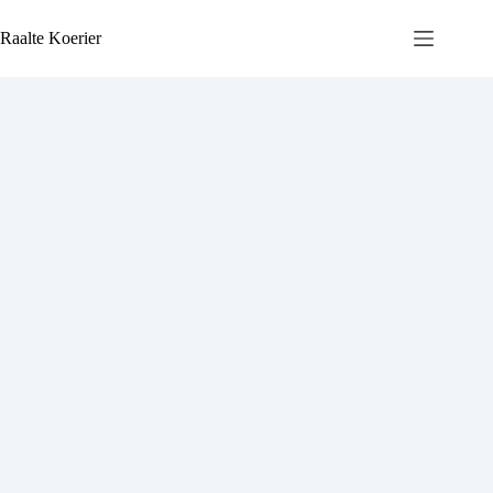
Ga
naar
Raalte Koerier
de
inhoud