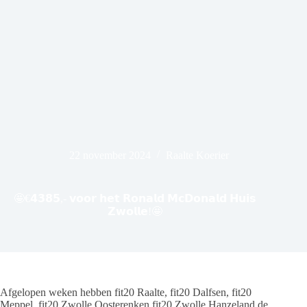
22 november 2024
Raalte Koerier
🤩€𝟰𝟯𝟴𝟱,- 𝘃𝗼𝗼𝗿 𝗵𝗲𝘁 𝗥𝗼𝗻𝗮𝗹𝗱 𝗠𝗰𝗗𝗼𝗻𝗮𝗹𝗱 𝗛𝘂𝗶𝘀
𝗭𝘄𝗼𝗹𝗹𝗲!🤩
Afgelopen weken hebben fit20 Raalte, fit20 Dalfsen, fit20
Meppel, fit20 Zwolle Oosterenken fit20 Zwolle Hanzeland de