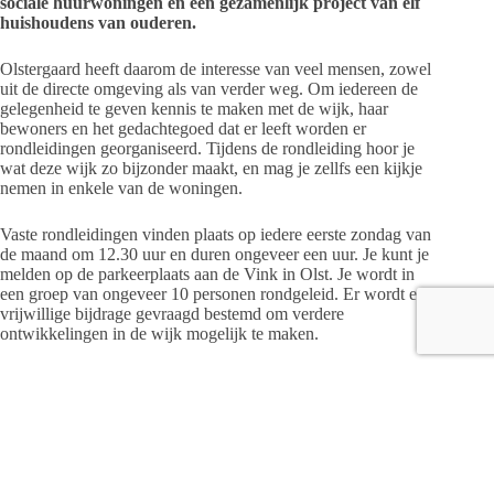
sociale huurwoningen en een gezamenlijk project van elf
huishoudens van ouderen.
Olstergaard heeft daarom de interesse van veel mensen, zowel
uit de directe omgeving als van verder weg. Om iedereen de
gelegenheid te geven kennis te maken met de wijk, haar
bewoners en het gedachtegoed dat er leeft worden er
rondleidingen georganiseerd. Tijdens de rondleiding hoor je
wat deze wijk zo bijzonder maakt, en mag je zellfs een kijkje
nemen in enkele van de woningen.
Vaste rondleidingen vinden plaats op iedere eerste zondag van
de maand om 12.30 uur en duren ongeveer een uur. Je kunt je
melden op de parkeerplaats aan de Vink in Olst. Je wordt in
een groep van ongeveer 10 personen rondgeleid. Er wordt een
vrijwillige bijdrage gevraagd bestemd om verdere
ontwikkelingen in de wijk mogelijk te maken.
Je kunt de rondleiding in Olstergaard combineren met de
Aardehuizen. Zij starten dezelfde dag om 14:00 uur. Voor
groepen is er ook de mogelijkheid voor maatwerk. Heb je hier
belangstelling voor, meld je dan
bij
rondleiding@olstergaard.nl
. Via dit adres kun je ook
verdere informatie verkrijgen.