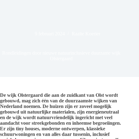
9 februari 2024
Raalte Koerier
Rondleidingen door nieuwe natuurinclusieve duurzame wijk
Olstergaard
De wijk Olstergaard die aan de zuidkant van Olst wordt
gebouwd, mag zich één van de duurzaamste wijken van
Nederland noemen. De huizen zijn er zoveel mogelijk
gebouwd uit natuurlijke materialen, zijn energieneutraal
en de wijk wordt natuurvriendelijk ingericht met veel
aandacht voor streekgebonden en inheemse begroeiingen.
Er zijn tiny houses, moderne ontwerpen, klassieke
schuurwoningen en van alles daar tussenin, inclusief