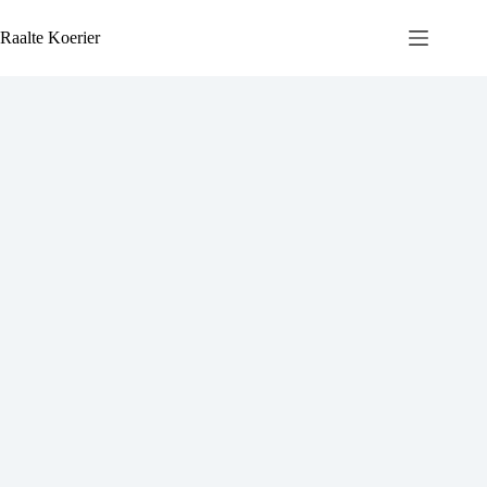
Ga
naar
Raalte Koerier
de
inhoud