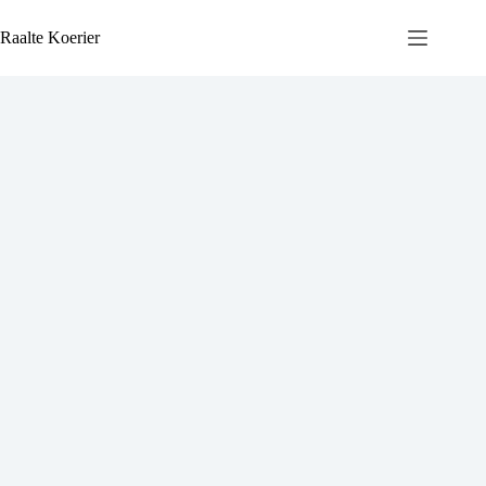
Ga
naar
Raalte Koerier
de
inhoud