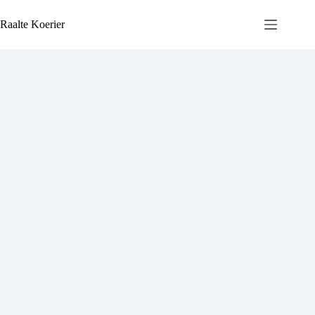
Ga
naar
Raalte Koerier
de
inhoud