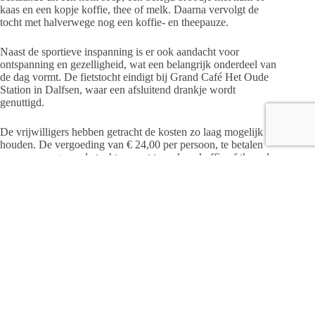
kaas en een kopje koffie, thee of melk. Daarna vervolgt de
tocht met halverwege nog een koffie- en theepauze.
Naast de sportieve inspanning is er ook aandacht voor
ontspanning en gezelligheid, wat een belangrijk onderdeel van
de dag vormt. De fietstocht eindigt bij Grand Café Het Oude
Station in Dalfsen, waar een afsluitend drankje wordt
genuttigd.
De vrijwilligers hebben getracht de kosten zo laag mogelijk te
houden. De vergoeding van € 24,00 per persoon, te betalen
voor aanvang van de tocht, omvat twee keer koffie of thee, de
lunch inclusief koffie, thee of fris, en een afsluitend drankje.
Aangezien er reserveringen nodig zijn, is aanmelding deze
keer verplicht. U kunt zich aanmelden tot 23 augustus bij
Saam Welzijn. Dit kan telefonisch via het Infopunt op tel.
0529-79 3013, van maandag tot en met donderdag tussen
10.00-12.00 uur, of per e-mail via
info@saamwelzijn.nl
.