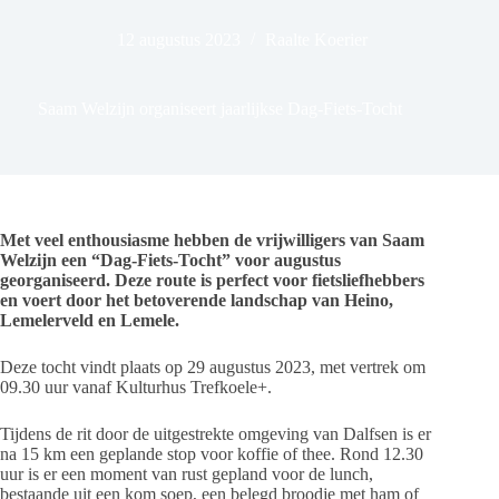
12 augustus 2023
Raalte Koerier
Saam Welzijn organiseert jaarlijkse Dag-Fiets-Tocht
Met veel enthousiasme hebben de vrijwilligers van Saam
Welzijn een “Dag-Fiets-Tocht” voor augustus
georganiseerd. Deze route is perfect voor fietsliefhebbers
en voert door het betoverende landschap van Heino,
Lemelerveld en Lemele.
Deze tocht vindt plaats op 29 augustus 2023, met vertrek om
09.30 uur vanaf Kulturhus Trefkoele+.
Tijdens de rit door de uitgestrekte omgeving van Dalfsen is er
na 15 km een geplande stop voor koffie of thee. Rond 12.30
uur is er een moment van rust gepland voor de lunch,
bestaande uit een kom soep, een belegd broodje met ham of