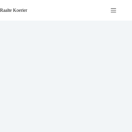
Ga
naar
Raalte Koerier
de
inhoud