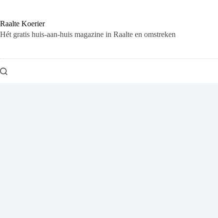
Ga
naar
de
Raalte Koerier
inhoud
Hét gratis huis-aan-huis magazine in Raalte en omstreken