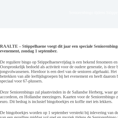
Seniorenbingo tijdens Stöpp
RAALTE – Stöppelhaene voegt dit jaar een speciale Seniorenbingo
evenement, zondag 1 september.
De reguliere bingo op Stöppelhaenevrijdag is een bekend fenomeen en tr
Oorspronkelijk bedoeld als activiteit voor de oudere generatie, is deze
jongvolwassenen. Hierdoor is een deel van de senioren afgehaakt. Het 
betrekken van alle leeftijdsgroepen bij het evenement en heeft daarom 
speciaal voor 67-plussers.
Deze Seniorenbingo zal plaatsvinden in de Sallandse Herberg, waar g
accordeon, en Hollandse meezingers. Kaarten voor de Seniorenbingo zi
euro. Dit bedrag is inclusief bingoboekjes en koffie met iets lekkers.
De bingoboekjes worden op 1 september verstrekt bij inlevering van d
van een gezellige middag vol spel en muziek tijdens de Seniorenbingo