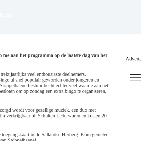
elhaene
 toe aan het programma op de laatste dag van het
Adverte
ekt jaarlijks veel enthousiaste deelnemers.
 bingo al snel populair geworden onder jongeren en
Stöppelhaene-bestuur hecht echter veel waarde aan het
besloten om op zondag een extra bingo te organiseren,
ezorgd wordt voor gezellige muziek, een duo met
jn verkrijgbaar bij Schulten Lederwaren en kosten 20
e toegangskaart in de Sallandse Herberg. Kom genieten
 van Stöppelhaene!